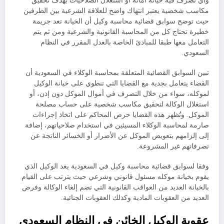
وأي تصرف فيه خيانة أمانة أو استغلال الصلاحيات بهدف تحقيق
مكاسب شخصية يعتبر انتهاك واضح للعلاقة الشرعية بين الطرفين
حيث توضح سوابق قضائية محاسبة وكيل أن الخيانة تعد جريمة
خطيرة تحتاج كل من المحاسبة القانونية والشرعية ومن ثم يتم
التعامل معها طبقا للمبادئ الخاصة بالعدل المقرر في النظام
السعودي.
تبين السوابق القضائية المتعلقة بمحاسبة الوكلاء في السعودية أن
القضاء يتعامل بجدية مع القضايا التي تنطوي على خيانة الوكيل
لموكله، سواء من خلال التصرف في أموال الموكل دون إذن، أو
استغلال الوكالة لتحقيق مكاسب شخصية على حساب مصلحة
الموكل. وتُظهر هذه القضايا حرص المحاكم على اتخاذ إجراءات
صارمة لمحاسبة الوكلاء المسيئين في استخدام صلاحياتهم، إضافة
إلى إلزامهم بتعويض الموكل عن الأضرار أو الخسائر الناتجة عن
تصرفاتهم غير المشروعة.
وفقا لسوابق قضائية محاسبة وكيل في السعودية يعد الوكيل الذي
يقوم بخيانة موكله مسئول قانوني وشرعي حيث يترتب على القيام
بالخيانة العديد من العواقب القانونية التي تضم إلغاء الوكالة وفرض
العديد من العقوبات المادية وكذلك العقوبات الجنائية.
عقوبة الوكيل الخائن في النظام السعودي