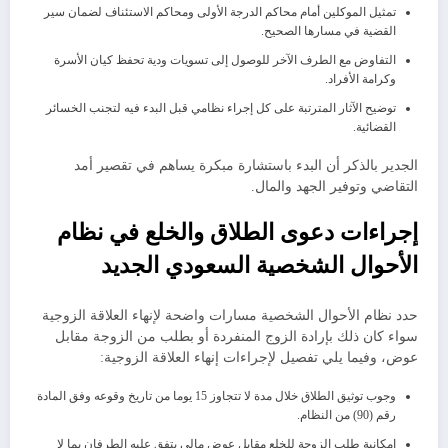
​تمثيل الموكلين أمام محاكم الدرجة الأولى ومحاكم الاستئناف لضمان سير
القضية في مسارها الصحيح.
​التفاوض مع الطرف الآخر للوصول إلى تسويات ودية تحفظ كيان الأسرة
وكرامة الأفراد.
​توضيح الآثار المترتبة على كل إجراء نظامي قبل البدء فيه لتجنب الخسائر
القضائية.
الجدير بالذكر أن البدء باستشارة مبكرة يساهم في تقصير أمد
التقاضي وتوفير الجهد والمال.
​إجراءات دعوى الطلاق والخلع في نظام
الأحوال الشخصية السعودي الجديد
​حدد نظام الأحوال الشخصية مسارات واضحة لإنهاء العلاقة الزوجية
سواء كان ذلك بإرادة الزوج المنفردة أو بطلب من الزوجة مقابل
عوض، ​وفيما يلي تفصيل لإجراءات إنهاء العلاقة الزوجية:
​وجوب توثيق الطلاق خلال مدة لا تتجاوز 15 يوما من تاريخ وقوعه وفق المادة
رقم (90) من النظام.
​إمكانية طلب الزوجة للخلع مقابل عوض مالي يتفق عليه الطرفان بما لا