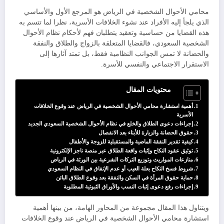
​محامي الأحوال الشخصية في الرياض هو المرجع الأول والأساسي
الذي يلجأ إليه الأفراد عند نشوء الخلافات الأسرية، نظرا لما تتسم به
هذه القضايا من حساسية وتعقيد يتطلبان فهم لأحكام نظام الأحوال
الشخصية السعودي، فالقضايا المتعلقة بالزواج والطلاق والنفقة
والحضانة لا تمس الجوانب النظامية فقط، بل تمتد آثارها إلى
الاستقرار الاجتماعي والنفسي للأسرة.
محتويات المقال
​أهمية استشارة محامي الأحوال الشخصية في الرياض عند وقوع الخلافات
الأسرية
​إجراءات دعوى الطلاق والخلع في نظام الأحوال الشخصية السعودي الجديد
​حقوق الحضانة والزيارة للأبناء بعد الانفصال
​كيفية تقدير النفقة الماضية والمستقبلية للزوجة والأطفال
​توثيق عقود النكاح وإثبات واقعة الطلاق عبر منصة ناجز الإلكترونية
​منازعات المواريث وتوزيع التركات الشرعية بين الورثة في الرياض
​شروط فسخ النكاح بعلة العيب أو عدم الإنفاق في النظام السعودي
​حماية حقوق المرأة في السكن والنفقة بعد وقوع الطلاق البائن
​إجراءات رفع دعوى إثبات النسب والأوراق الثبوتية المطلوبة
ويتناول هذا المقال مجموعة من المحاور الهامة، من بينها أهمية
استشارة محامي الأحوال الشخصية في الرياض عند وقوع الخلافات