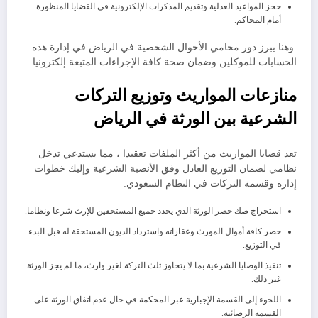
​حجز المواعيد العدلية وتقديم المذكرات الإلكترونية في القضايا المنظورة
أمام المحاكم.
وهنا يبرز دور محامي الأحوال الشخصية في الرياض في إدارة هذه
الحسابات للموكلين وضمان صحة كافة الإجراءات المتبعة إلكترونيا.
​منازعات المواريث وتوزيع التركات
الشرعية بين الورثة في الرياض
​تعد قضايا المواريث من أكثر الملفات تعقيدا ، مما يستدعي تدخل
نظامي لضمان التوزيع العادل وفق الأنصبة الشرعية ​وإليك خطوات
إدارة وقسمة التركات في النظام السعودي:
​استخراج صك حصر الورثة الذي يحدد جميع المستحقين للإرث شرعا ونظاما.
​حصر كافة أموال المورث وعقاراته واسترداد الديون المستحقة له قبل البدء
في التوزيع.
​تنفيذ الوصايا الشرعية بما لا يتجاوز ثلث التركة لغير وارث، ما لم يجز الورثة
غير ذلك.
​اللجوء إلى القسمة الإجبارية عبر المحكمة في حال عدم اتفاق الورثة على
القسمة الرضائية.