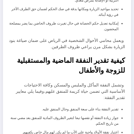
التربية أو الإصابة بمرض معدي.
​تحديد مواعيد الزيارة ومكانها بدقة في صك الحكم لضمان حق الطرف الآخر
في رؤية أبنائه.
​إمكانية تعديل حكم الحضانة في حال تغيرت ظروف الحاضن بما يضر بمصلحة
المحضون.
ويعمل محامي الأحوال الشخصية في الرياض على ضمان صياغة بنود
الزيارة بشكل مرن يراعي ظروف الطرفين.
​كيفية تقدير النفقة الماضية والمستقبلية
للزوجة والأطفال
وتشمل النفقة المأكل والملبس والمسكن وكافة الاحتياجات
الأساسية التي تضمن حياة كريمة للمنفق عليهم،​وفيما يلي معايير
تقدير النفقة:
​تقدير النفقة بناء على سعة المنفق وحال المنفق عليه.
​جواز زيادة النفقة أو نقصها تبعا لتغير الظروف المادية للمنفق بعد مضي سنة
من تاريخ الحكم.
​اعتبار نفقة الأولاد واجبة على الأب ما لم يكن لهم مال خاص يكفيهم.