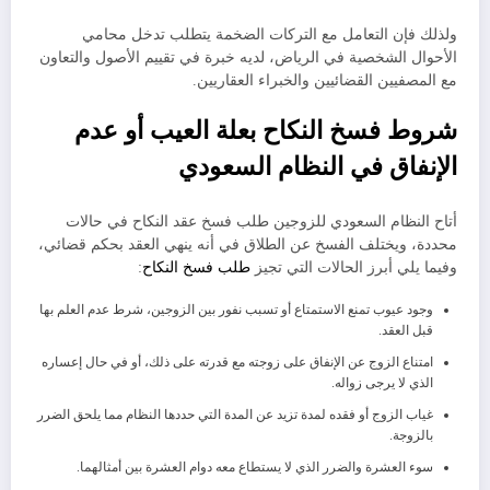
ولذلك فإن التعامل مع التركات الضخمة يتطلب تدخل محامي
الأحوال الشخصية في الرياض، لديه خبرة في تقييم الأصول والتعاون
مع المصفيين القضائيين والخبراء العقاريين.
​شروط فسخ النكاح بعلة العيب أو عدم
الإنفاق في النظام السعودي
​أتاح النظام السعودي للزوجين طلب فسخ عقد النكاح في حالات
محددة، ويختلف الفسخ عن الطلاق في أنه ينهي العقد بحكم قضائي، ​
وفيما يلي أبرز الحالات التي تجيز
طلب فسخ النكاح
:
​وجود عيوب تمنع الاستمتاع أو تسبب نفور بين الزوجين، شرط عدم العلم بها
قبل العقد.
​امتناع الزوج عن الإنفاق على زوجته مع قدرته على ذلك، أو في حال إعساره
الذي لا يرجى زواله.
​غياب الزوج أو فقده لمدة تزيد عن المدة التي حددها النظام مما يلحق الضرر
بالزوجة.
​سوء العشرة والضرر الذي لا يستطاع معه دوام العشرة بين أمثالهما.