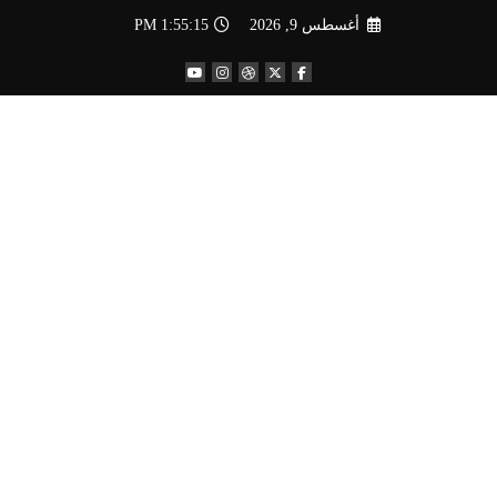
لتجاوز
أغسطس 9, 2026
1:55:16 PM
لى
لمحتوى