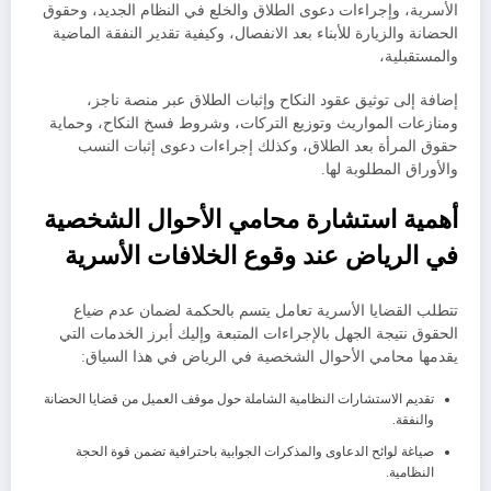
الأسرية، وإجراءات دعوى الطلاق والخلع في النظام الجديد، وحقوق
الحضانة والزيارة للأبناء بعد الانفصال، وكيفية تقدير النفقة الماضية
والمستقبلية،
إضافة إلى توثيق عقود النكاح وإثبات الطلاق عبر منصة ناجز،
ومنازعات المواريث وتوزيع التركات، وشروط فسخ النكاح، وحماية
حقوق المرأة بعد الطلاق، وكذلك إجراءات دعوى إثبات النسب
والأوراق المطلوبة لها.
​أهمية استشارة محامي الأحوال الشخصية
في الرياض عند وقوع الخلافات الأسرية
​تتطلب القضايا الأسرية تعامل يتسم بالحكمة لضمان عدم ضياع
الحقوق نتيجة الجهل بالإجراءات المتبعة ​وإليك أبرز الخدمات التي
يقدمها محامي الأحوال الشخصية في الرياض في هذا السياق:
​تقديم الاستشارات النظامية الشاملة حول موقف العميل من قضايا الحضانة
والنفقة.
​صياغة لوائح الدعاوى والمذكرات الجوابية باحترافية تضمن قوة الحجة
النظامية.