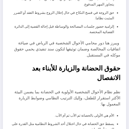
يتجاوز المهر المدفوع.
​حق الزوجة في فسخ النكاح في حال إخلال الزوج بشروط العقد أو الضرر
المثبت نظاما.
​إلزامية حضور جلسات المصالحة والوساطة قبل إحالة القضية إلى الدائرة
القضائية المختصة.
ويبرز هنا دور محامي الأحوال الشخصية في الرياض في صياغة
اتفاقيات المخالصة وضمان توثيقها لتكون سند تنفيذي يحمي حقوق
موكله في المستقبل.
​حقوق الحضانة والزيارة للأبناء بعد
الانفصال
نظم نظام الأحوال الشخصية الأولوية في الحضانة بما يضمن البيئة
الأكثر استقرار للطفل، ​وإليك الترتيب النظامي وضوابط الزيارة
المعمول بها:
​الأم هي الأولى بالحضانة ثم الأب ثم أم الأب.
​يسقط حق الحضانة في حال اختلال أحد الشروط النظامية مثل القدرة على