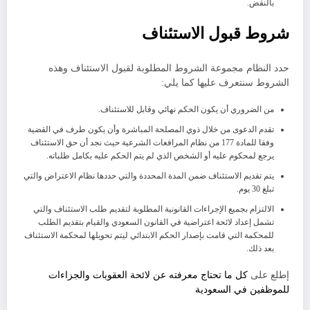
بالنقض.
شروط قبول الاستئناف
حدد النظام مجموعة الشروط المطلوبة لقبول الاستئناف وهذه
الشروط سنتعرف عليها كما يلي:
من الضروري أن يكون الحكم نهائي وقابل للاستئناف.
تقدم الدعوى من خلال ذوي المصلحة المباشرة وأن يكون طرف في القضية
وفقا للمادة 177 من نظام المرافعات الشرعية حيث نجد أن حق الاستئناف
يرجع لمحكوم عليه أو الشخص الذي لم يتم الحكم عليه بكامل طلباته.
يتم تقديم الاستئناف ضمن المدة المحددة والتي حددها نظام الاعتراض والتي
تبلغ 30 يوم.
الالتزام بجميع الإجراءات القانونية المطلوبة لتقديم طلب الاستئناف والتي
تشمل إعداد لائحة اعتراضية في القانون السعودي والقيام بتقديم الطلب
للمحكمة التي قامت بإصدار الحكم الابتدائي ليتم تحويلها لمحكمة الاستئناف
بعد ذلك.
إطلع على
كل ما تحتاج معرفته عن لائحة العقوبات والجزاءات
للموظفين في السعودية