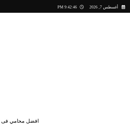
لتجاوز
أغسطس 7, 2026
9:42:47 PM
لى
لمحتوى
افضل محامي فى الس