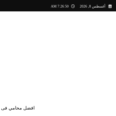
لتجاوز
أغسطس 8, 2026
7:26:51 AM
لى
لمحتوى
افضل محامي فى الس