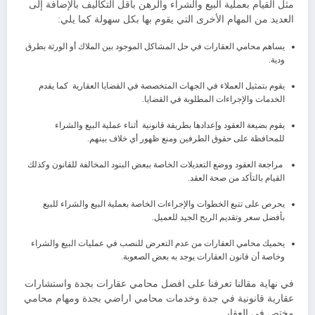
مثل القيام بعملية البيع والشراء والرهن بأقل التكاليف بالإضافة إلى
العديد من المهام الأخرى التي يقوم بها بكل سهولة كما يلي:
يساهم محامي العقارات في حل المشاكل الموجود بين الملاك أو الورثة بطرق
ودية.
يقوم بتمثيل العملاء في الجهات المتخصصة في القضايا العقارية كما يقدم
الخدمات والإجراءات المطلوبة في القضايا.
يقوم بضيعة العقود وإعدادها بطريقة قانونية أثناء عملية البيع والشراء
للمحافظة على حقوق الطرفين ومنع ظهور أي خلاف بينهم.
مراجعة العقود ووضع التعديلات الخاصة ببعض البنود المخالفة للقانون وكذلك
القيام بالتأكد من صحة العقد.
يحرص على تتبع الخطوات والإجراءات الخاصة بعملية البيع والشراء للبيع
بأفضل سعر وتقديم الربح الجيد للعميل.
يحميك محامي العقارات من عدم التعرض للنصب في عمليات البيع والشراء
وخاصة أن قانون العقارات يوجد به بعض الصعوبة.
في نهاية مقالنا تعرفنا على افضل محامي عقارات بجدة واستشارات
عقارية قانونية في جدة وخدمات محامي اراضي بجدة ومهام محامي
مختص في العقار.