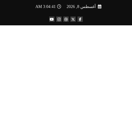
لتجاوز
أغسطس 8, 2026
3:04:42 AM
لى
لمحتوى