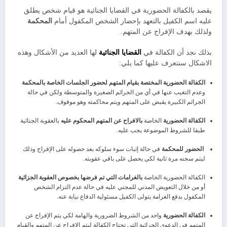
يقصد بالكفالة الحضورية في القضايا الجنائية هو قيام شخص يطلق
عليه اسم الكفيل بالتعهد بإحضار الشخص المكفول أمام
المحكمة
ولذلك بهدف الإفراج عن المتهم.
بذلك نجد أن الكفالة في
القضايا الجنائية
لها العديد من الأشكال وهذه
الاشكال سنتعرف عليها كما يلي:
الكفالة الحضورية المختصة بقيام المتهم لحضور الجلسات الخاصة بالمحكمة
وعدم التغيب عنها في أي من الجرائم الصغيرة والمتوسطة ولكن في حالة
الجرائم الكبيرة يقبض على المتهم ويتم محاكمته وهو موقوف.
الكفالة الحضورية
الخاصة
بالافراح عن المتهم المحكوم عليه
بالعقوبة الجنائية
طبقا للشروط الموضوعة يجب عليه.
الحضور للمحكمة
في حالة إثبات سوء سلوكه بعد حصوله على الإفراج وذلك
ليتم سجنه مرة ثانية لكي يحصل على باقي عقوبته.
الكفالة الحضورية الخاصة
بالغرامات التي تم فرضها بخصوص العقوبة الجزائية
أو من خلال التعويض المدني للمجني عليه في حالة عدم التزام الشخص
المكفول بدفع الغرامة يتولى الكفيل مسئولية الدفاع نيابة عنه.
الكفالة الحضورية
واحد من الشروط الضرورية والهامة لكي يتم الإفراج عن
المتهم في الدعوى الجزائية التي تحتاج الكفالة ليتم الإفراج عن المتهم والقيام