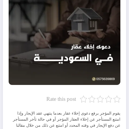
Rate this post
يقوم المؤجر برفع دعوى إخلاء عقار بعدما ينتهي عقد الإيجار وإذا
امتنع المستأجر عن إخلاء العقار المؤجر أو في حالة تأخر المستأجر
عن دفع الإيجار في وقته المحدد أو امتنع عن ذلك من خلال مقالنا