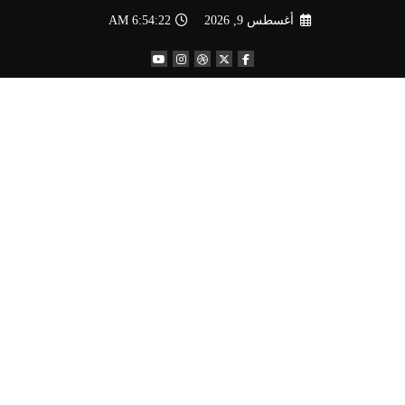
لتجاوز
أغسطس 9, 2026
6:54:23 AM
لى
لمحتوى