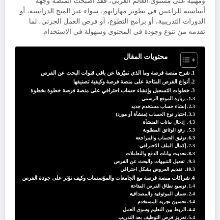
ومهنية على مستوى العالم العربي، فقد أصبحت المنصة وجهة
أساسية للراغبين في تطوير مهاراتهم، سواء عبر المنح الدراسية، أو
الدورات التدريبية، أو برامج التطوع، أو فرص العمل الجزئي، لما
تقدمه من تنوع وجودة في المحتوى وسهولة في الاستخدام.
محتويات المقال
شرح منصة فرصة وما الذي تميّزها عن باقي قنوات البحث عن الفرص
أنواع الفرص المتاحة على منصة فرصة وكيفية تصنيفها
خطوات التسجيل وإنشاء حساب احترافي على منصة فرصة خطوة بخطوة
زيارة الموقع الرسمي
إنشاء حساب مستخدم جديد
اختيار نوع الحساب (منشأة أو مورد)
إدخال بيانات المنشأة
رفع الوثائق المطلوبة
توثيق الحساب والمراجعة
إكمال الملف الاحترافي
تحديث بيانات الدفع والتعاملات
تفعيل التنبيهات والبحث عن الفرص
تقديم العروض بشكل احترافي
شراكات منصة فرصة مع الجامعات والمؤسسات وكيف تؤثر على جودة الفرص
توسيع نطاق الفرص المتاحة
ضمان الموثوقية والمصداقية
تحسين تجربة المستخدم
الربط بين التعليم وسوق العمل
تعزيز فرص التوظيف بعد التدريب