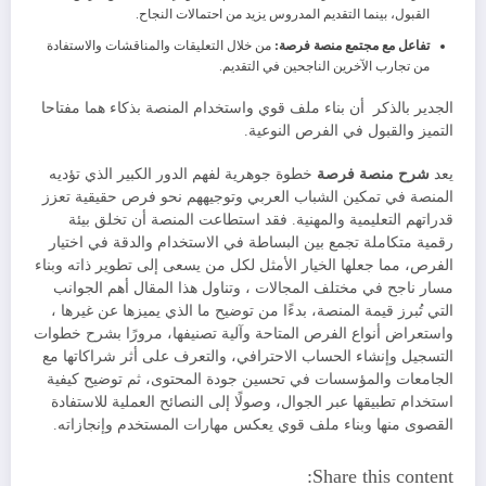
القبول، بينما التقديم المدروس يزيد من احتمالات النجاح.
تفاعل مع مجتمع منصة فرصة:
من خلال التعليقات والمناقشات والاستفادة
من تجارب الآخرين الناجحين في التقديم.
الجدير بالذكر أن بناء ملف قوي واستخدام المنصة بذكاء هما مفتاحا
التميز والقبول في الفرص النوعية.
يعد
شرح منصة فرصة
خطوة جوهرية لفهم الدور الكبير الذي تؤديه
المنصة في تمكين الشباب العربي وتوجيههم نحو فرص حقيقية تعزز
قدراتهم التعليمية والمهنية. فقد استطاعت المنصة أن تخلق بيئة
رقمية متكاملة تجمع بين البساطة في الاستخدام والدقة في اختيار
الفرص، مما جعلها الخيار الأمثل لكل من يسعى إلى تطوير ذاته وبناء
مسار ناجح في مختلف المجالات ، وتناول هذا المقال أهم الجوانب
التي تُبرز قيمة المنصة، بدءًا من توضيح ما الذي يميزها عن غيرها ،
واستعراض أنواع الفرص المتاحة وآلية تصنيفها، مرورًا بشرح خطوات
التسجيل وإنشاء الحساب الاحترافي، والتعرف على أثر شراكاتها مع
الجامعات والمؤسسات في تحسين جودة المحتوى، ثم توضيح كيفية
استخدام تطبيقها عبر الجوال، وصولًا إلى النصائح العملية للاستفادة
القصوى منها وبناء ملف قوي يعكس مهارات المستخدم وإنجازاته.
Share this content: