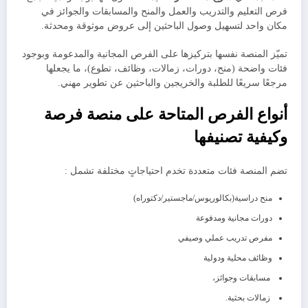
فرص التعليم والتدريب والعمل والمنح والمسابقات والجوائز في
مكان واحد لتسهيل وصول الباحثين إلى عروض موثوقة ومحدثة.
تميّز المنصة نفسها بتركيزها على الفرص المجانية والمدعومة وبوجود
فئات واضحة (منح، دورات، زمالات، وظائف، تطوع)، ما يجعلها
مرجعًا سريعًا للطلبة والخريجين والباحثين عن تطوير مهني.
أنواع الفرص المتاحة على منصة فرصة
وكيفية تصنيفها
تضم المنصة فئات متعددة تخدم احتياجاتٍ مختلفة تشمل :
منح دراسية(بكالوريوس/ماجستير/دكتوراه)
دورات مجانية ومدفوعة
مفرص تدريب عملي وصيفي
وظائف محلية ودولية
مسابقات وجوائز،
زمالات بحثية.