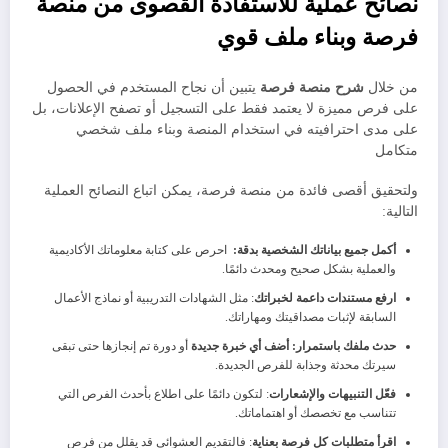
نصائح عملية للاستفادة القصوى من منصة
فرصة وبناء ملف قوي
من خلال
شرح منصة فرصة
يتبين أن نجاح المستخدم في الحصول
على فرص مميزة لا يعتمد فقط على التسجيل أو تصفح الإعلانات، بل
على مدى احترافيته في استخدام المنصة وبناء ملف شخصي
متكامل
ولتحقيق أقصى فائدة من منصة فرصة، يمكن اتباع النصائح العملية
التالية:
أكمل جميع بياناتك الشخصية بدقة:
احرص على كتابة معلوماتك الأكاديمية
والعملية بشكل صحيح ومحدث دائمًا.
ارفع مستندات داعمة لخبراتك
: مثل الشهادات التدريبية أو نماذج الأعمال
السابقة لإثبات مصداقيتك ومهاراتك.
حدث ملفك باستمرار: أضف أي خبرة جديدة
أو دورة تم إنجازها حتى تبقى
سيرتك محدثة وجذابة للفرص الجديدة.
فعّل التنبيهات والإشعارات
: لتكون دائمًا على اطلاع بأحدث الفرص التي
تتناسب مع تخصصك أو اهتماماتك.
اقرأ متطلبات كل فرصة بعناية
: فالتقديم العشوائي قد يقلل من فرص