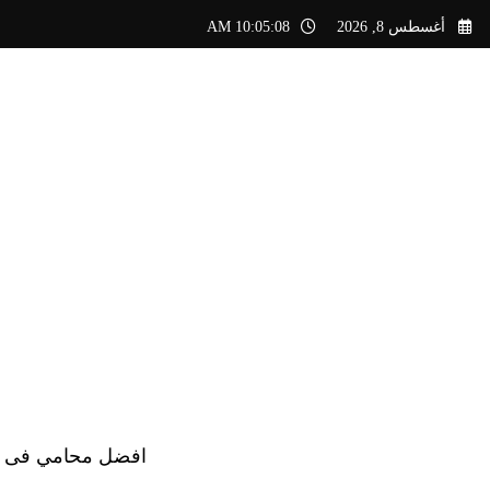
لتجاوز
أغسطس 8, 2026
10:05:09 AM
لى
لمحتوى
افضل محامي فى الس