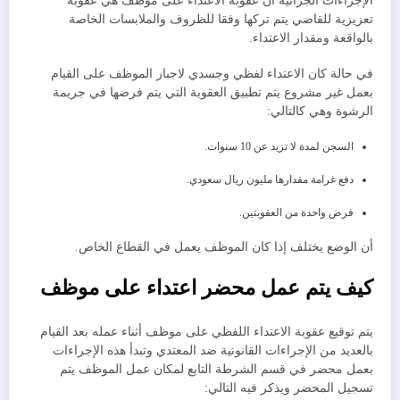
الإجراءات الجزائية أن عقوبة الاعتداء على موظف هي عقوبة
تعزيزية للقاضي يتم تركها وفقا للظروف والملابسات الخاصة
بالواقعة ومقدار الاعتداء.
في حالة كان الاعتداء لفظي وجسدي لاجبار الموظف على القيام
بعمل غير مشروع يتم تطبيق العقوبة التي يتم فرضها في جريمة
الرشوة وهي كالتالي:
السجن لمدة لا تزيد عن 10 سنوات.
دفع غرامة مقدارها مليون ريال سعودي.
فرض واحدة من العقوبتين.
أن الوضع يختلف إذا كان الموظف يعمل في القطاع الخاص.
كيف يتم عمل
محضر اعتداء على موظف
يتم توقيع عقوبة الاعتداء اللفظي على موظف أثناء عمله بعد القيام
بالعديد من الإجراءات القانونية ضد المعتدي وتبدأ هذه الإجراءات
بعمل محضر في قسم الشرطة التابع لمكان عمل الموظف يتم
تسجيل المحضر ويذكر فيه التالي: