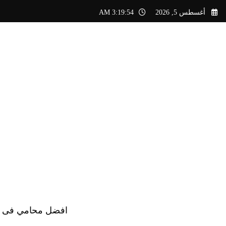
لتجاوز
أغسطس 5, 2026
3:19:55 AM
لى
لمحتوى
افضل محامي فى الس