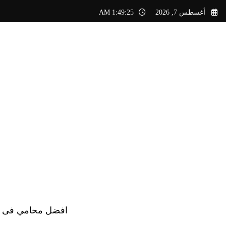
لتجاوز
أغسطس 7, 2026
1:49:26 AM
لى
لمحتوى
افضل محامي فى الس