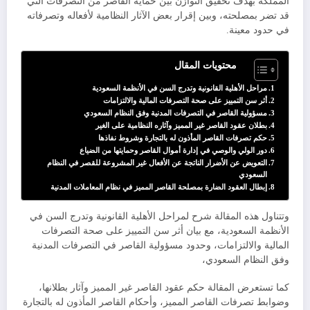
المملكة بهدف تحقيق التوازن بين حماية القاصر من التصرفات التي
قد تضر بمصلحته، وبين إقرار بعض الآثار النظامية لأفعاله وتصرفاته
في حدود معينة.
محتويات المقال
​مراحل الأهلية القانونية وتدرج السن في الأنظمة السعودية
​أثر سن التمييز على صحة التصرفات المالية والالتزامات
​مسؤولية القاصر في التصرفات المدنية وفق النظام السعودي
​بطلان عقود القاصر غير المميز وآثاره النظامية على الغير
​حكم تصرفات القاصر المأذون له بالتجارة وشروط نفاذها
​دور الولي والوصي في إدارة أموال القاصر وحمايتها من الضياع
​التعويض عن الأضرار الناتجة عن الأفعال غير المشروعة للقصر في النظام
السعودي
​إبطال العقود الضارة بمصلحة القاصر المميز في نظام المعاملات المدنية
وتتناول هذه المقالة شرح لمراحل الأهلية القانونية وتدرج السن في
الأنظمة السعودية، مع بيان أثر سن التمييز على صحة التصرفات
المالية والالتزامات، وحدود مسؤولية القاصر في التصرفات المدنية
وفق النظام السعودي،
كما تستعرض المقالة حكم عقود القاصر غير المميز وآثار بطلانها،
وضوابط تصرفات القاصر المميز، وأحكام القاصر المأذون له بالتجارة