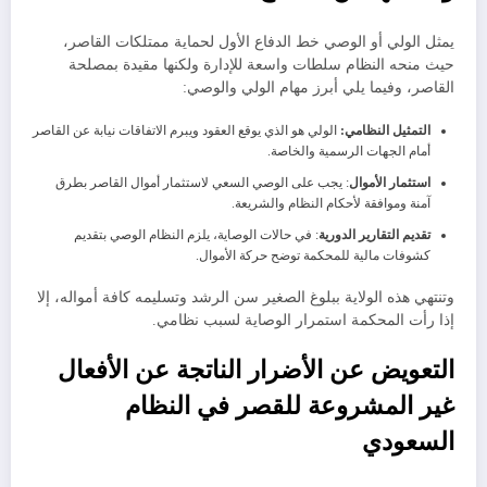
​يمثل الولي أو الوصي خط الدفاع الأول لحماية ممتلكات القاصر،
حيث منحه النظام سلطات واسعة للإدارة ولكنها مقيدة بمصلحة
القاصر، وفيما يلي أبرز مهام الولي والوصي:
​التمثيل النظامي:
الولي هو الذي يوقع العقود ويبرم الاتفاقات نيابة عن القاصر
أمام الجهات الرسمية والخاصة.
​استثمار الأموال
: يجب على الوصي السعي لاستثمار أموال القاصر بطرق
آمنة وموافقة لأحكام النظام والشريعة.
​تقديم التقارير الدورية
: في حالات الوصاية، يلزم النظام الوصي بتقديم
كشوفات مالية للمحكمة توضح حركة الأموال.
​وتنتهي هذه الولاية ببلوغ الصغير سن الرشد وتسليمه كافة أمواله، إلا
إذا رأت المحكمة استمرار الوصاية لسبب نظامي.
​التعويض عن الأضرار الناتجة عن الأفعال
غير المشروعة للقصر في النظام
السعودي