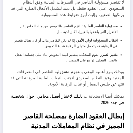
​لا تقتصر مسؤولية القاصر في التصرفات المدنية وفق النظام
السعودي، على العقود فقط، بل تمتد لتشمل الأفعال الضارة التي قد
يرتكبها الصغير، وإليك أبرز ضوابط هذه المسؤولية:
​مسؤولية القاصر المالية:
يلتزم القاصر بالتعويض من ماله الخاص عن
الأضرار التي يلحقها بالغير إذا كان لديه مال.
​انتقال المسؤولية لولي الأمر:
إذا لم يكن للقاصر مال، أو كان هناك تقصير
في الرقابة، قد يتحمل متولي الرقابة عبء التعويض.
​تقدير الضرر
: تقوم المحكمة بتقدير قيمة التعويض بناء على جسامة الفعل
والضرر الفعلي الواقع على المتضرر.
وبذلك يبرز أهمية الوعي بمفهوم
مس
ؤولية القاصر في التصرفات
المدنية وفق النظام السعودي لتجنب التبعات المالية المرهقة التي قد
تنتج عن طيش الصغار أو غياب الرقابة الأبوية.
يمكنك أيضا الاستعانة ب
دليلك لاختيار أفضل محامي أحوال شخصية
في جدة 2026
​إبطال العقود الضارة بمصلحة القاصر
المميز في نظام المعاملات المدنية