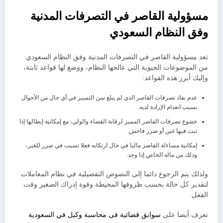
​مسؤولية القاصر في التصرفات المدنية
وفق النظام السعودي
​تعد مسؤولية القاصر في التصرفات المدنية وفق النظام السعودي
من الموضوعات الحيوية التي عالجها النظام، ووضع لها قواعد ثابتة،
وإليك أبرز هذه القواعد:
​عدم نفاذ تصرفات القاصر الذي لم يبلغ سن التمييز في أي حال من الأحوال
بسبب انعدام الإرادة لديه.
​خضوع تصرفات القاصر المميز لرقابة القضاء والولي، مع إمكانية إبطالها إذا
ثبت فيها غبن أو ضرر فاحش.
​إمكانية مساءلة القاصر ماليا في حال ارتكابه فعلا تسبب في ضرر للغير،
وذلك من ماله الخاص إذا وجد.
ولذلك يتم الرجوع دائما إلى النصوص التفصيلية في نظام المعاملات
لتقدير كل حالة بحسب ظروفها المحيطة وقوة إدراك الصغير وقت
الفعل.
تعرف أيضا على
سوابق قضائية فى محاسبة وكيل في السعودية