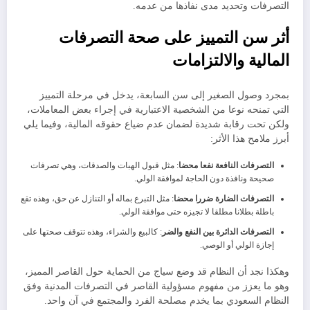
التصرفات وتحديد مدى نفاذها من عدمه.
​أثر سن التمييز على صحة التصرفات
المالية والالتزامات
​بمجرد وصول الصغير إلى سن السابعة، يدخل في مرحلة التمييز
التي تمنحه نوعا من الشخصية الاعتبارية في إجراء بعض المعاملات،
ولكن تحت رقابة شديدة لضمان عدم ضياع حقوقه المالية، وفيما يلي
أبرز ملامح هذا الأثر:
​التصرفات النافعة نفعا محضا
: مثل قبول الهبات والصدقات، وهي تصرفات
صحيحة ونافذة دون الحاجة لموافقة الولي.
​التصرفات الضارة ضررا محضا
: مثل التبرع بماله أو التنازل عن حق، وهذه تقع
باطلة بطلانا مطلقا لا تجيزه حتى موافقة الولي.
​التصرفات الدائرة بين النفع والضر
: كالبيع والشراء، وهذه تتوقف صحتها على
إجازة الولي أو الوصي.
​وهكذا نجد أن النظام قد وضع سياج من الحماية حول القاصر المميز،
وهو ما يعزز من مفهوم مسؤولية القاصر في التصرفات المدنية وفق
النظام السعودي بما يخدم مصلحة الفرد والمجتمع في آن واحد.