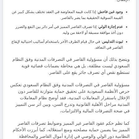
​وجود غبن فاحش
: إذا كانت قيمة المعاوضة في العقد تختلف بشكل كبير عن
القيمة السوقية الحقيقية بما يضر بالقاصر.
​عدم إجازة الولي
: إذا تصرف القاصر المميز في أمر دائر بين النفع والضرر
دون أخذ موافقة مسبقة أو لاحقة من وليه.
​ثبوت التدليس
: في حال قيام الطرف الآخر باستخدام أساليب احتيالية لإيقاع
القاصر في التعاقد.
ويتضح بذلك أن مسؤولية القاصر في التصرفات المدنية وفق النظام
السعودي ليست مطلقة، بل هي محاطة بضمانات قضائية قوية
تستطيع نقض أي تصرف جائر يقع على القاصر.
مسؤولية القاصر في التصرفات المدنية وفق النظام السعودي تعكس
حرص الأنظمة السعودية على تحقيق حماية متوازنة للقاصر دون
الإخلال باستقرار المعاملات المدنية، فقد أوضح نظام المعاملات
المدنية مراحل الأهلية القانونية وتدرج السن، وبين أثر سن التمييز
في صحة التصرفات المالية والالتزامات،
كما نظم حكم عقود القاصر غير المميز وضوابط تصرفات القاصر
المميز بما يضمن حماية مصلحته ومنع استغلاله، كما أبرزت الأحكام
النظامية دور الولي والوصي في إدارة أموال القاصر والمحافظة