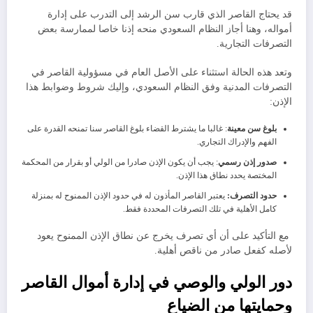
​قد يحتاج القاصر الذي قارب سن الرشد إلى التدرب على إدارة
أمواله، وهنا أجاز النظام السعودي منحه إذنا خاصا لممارسة بعض
التصرفات التجارية.
وتعد هذه الحالة استثناء على الأصل العام في مسؤولية القاصر في
التصرفات المدنية وفق النظام السعودي، وإليك شروط وضوابط هذا
الإذن:
​بلوغ سن معينة
: غالبا ما يشترط القضاء بلوغ القاصر سنا تمنحه القدرة على
الفهم والإدراك التجاري.
​صدور إذن رسمي
: يجب أن يكون الإذن صادرا من الولي أو بقرار من المحكمة
المختصة يحدد نطاق هذا الإذن.
​حدود التصرف:
يعتبر القاصر المأذون له في حدود الإذن الممنوح له بمنزلة
كامل الأهلية في تلك التصرفات المحددة فقط.
مع التأكيد على أن أي تصرف يخرج عن نطاق الإذن الممنوح يعود
لأصله كفعل صادر من ناقص أهلية.
​دور الولي والوصي في إدارة أموال القاصر
وحمايتها من الضياع