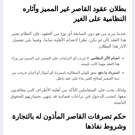
​بطلان عقود القاصر غير المميز وآثاره
النظامية على الغير
​عندما يبرم من هو دون السابعة أي نوع من العقود، فإن النظام يعتبر
هذا العقد كأن لم يكن، نظرا لانعدام الأهلية تماما، وفيما يلي تفصيل
لآثار هذا البطلان:
​انعدام الأثر النظامي
: لا تترتب أي التزامات على الصغير غير المميز من وراء
هذا العقد مهما كانت قيمته.
​استرداد ما دفع
: يحق للولي المطالبة باسترداد أي أموال أو أعيان خرجت من
ذمة الصغير لصالح الغير بناء على عقد باطل.
ولذلك يجب على المتعاملين التأكد من أهلية الأطراف التي يتعاقدون
معها، لتجنب الدخول في نزاعات قضائية قد تنتهي بخسارتهم للحقوق
الناشئة.
​حكم تصرفات القاصر المأذون له بالتجارة
وشروط نفاذها