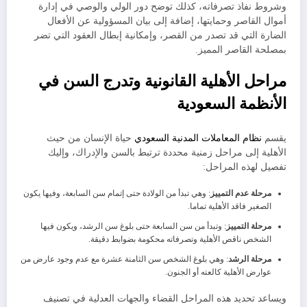
وشروط نفاذ تصرفاته، كذلك توضح دور الولي والوصي في إدارة
أموال القاصر وحمايتها، إضافة إلى بيان المسؤولية عن الأفعال
الضارة التي قد تصدر من القصر، وإمكانية إبطال العقود التي تضر
بمصلحة القاصر المميز.
​مراحل الأهلية القانونية وتدرج السن في
الأنظمة السعودية
​يقسم
نظام المعاملات المدنية السعودي
حياة الإنسان من حيث
الأهلية إلى مراحل زمنية محددة ترتبط بالسن والإدراك، وإليك
تفصيل لهذه المراحل:
​مرحلة عدم التمييز
: وهي تبدأ من الولادة حتى إتمام سن السابعة، وفيها يكون
الصغير فاقد الأهلية تماما.
​مرحلة التمييز
: وتبدأ من سن السابعة حتى بلوغ سن الرشد، ويكون فيها
الشخص ناقص الأهلية وتصرفاته محكومة بضوابط دقيقة.
​مرحلة الرشد
: وهي بلوغ الشخص سن الثامنة عشرة مع عدم وجود عارض من
عوارض الأهلية كالعته أو الجنون.
ويساعد تحديد هذه المراحل القضاء والجهات العدلية في تصنيف