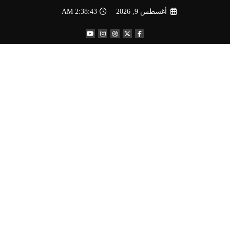
لتجاوز
أغسطس 9, 2026
2:38:44 AM
لى
لمحتوى