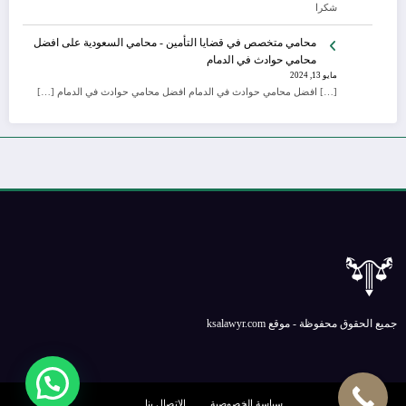
شكرا
محامي متخصص في قضايا التأمين - محامي السعودية
على
افضل
محامي حوادث في الدمام
مايو 13, 2024
[…] افضل محامي حوادث في الدمام افضل محامي حوادث في الدمام […]
جميع الحقوق محفوظة - موقع ksalawyr.com
سياسة الخصوصية
الإتصال بنا