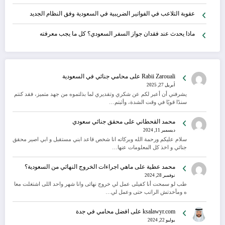
عقوبة التلاعب في الفواتير الضريبية في السعودية وفق النظام الجديد
ماذا يحدث عند فقدان جواز السفر السعودي؟ كل ما يجب معرفته
Rabii Zarouali
على
محامي جنائي في السعودية
أبريل 27, 2025
يشرفني أن أعبر لكم عن شكري وتقديري لما بذلتموه من جهد متميز، فقد كنتم
سندًا قويًا في وقت الشدة، وأثبتم…
محمد القحطاني
على
محقق جنائي سعودي
ديسمبر 11, 2024
سلام عليكم ورحمة الله وبركاته انا شخص قاعد ابني مستقبل و ابي اصير محقق
جنائي و اخذ كل المعلومات عنها…
محمد عطية
على
ماهي اجراءات الخروج النهائي من السعودية؟
نوفمبر 28, 2024
طب لو سمحت أنا كفيلى عمل لي خروج نهائى وانا شهر واحد اللى اشتغلت معا
ه ومأخدتش الراتب حتى وعمل لي…
ksalawyr.com
على
افضل محامي في جدة
يوليو 22, 2024