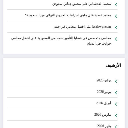
محمد القحطاني
على
محقق جنائي سعودي
محمد عطية
على
ماهي اجراءات الخروج النهائي من السعودية؟
ksalawyr.com
على
افضل محامي في جدة
محامي متخصص في قضايا التأمين - محامي السعودية
على
افضل محامي
حوادث في الدمام
الأرشيف
يوليو 2026
يونيو 2026
أبريل 2026
مارس 2026
يناير 2026