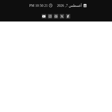
لتجاوز
أغسطس 7, 2026
10:50:22 PM
لى
لمحتوى