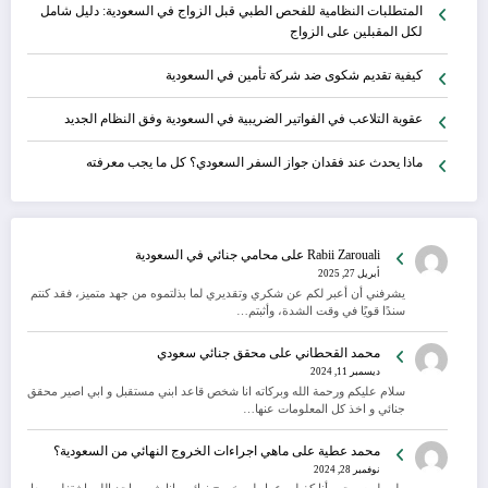
المتطلبات النظامية للفحص الطبي قبل الزواج في السعودية: دليل شامل
لكل المقبلين على الزواج
كيفية تقديم شكوى ضد شركة تأمين في السعودية
عقوبة التلاعب في الفواتير الضريبية في السعودية وفق النظام الجديد
ماذا يحدث عند فقدان جواز السفر السعودي؟ كل ما يجب معرفته
Rabii Zarouali
على
محامي جنائي في السعودية
أبريل 27, 2025
يشرفني أن أعبر لكم عن شكري وتقديري لما بذلتموه من جهد متميز، فقد كنتم
سندًا قويًا في وقت الشدة، وأثبتم…
محمد القحطاني
على
محقق جنائي سعودي
ديسمبر 11, 2024
سلام عليكم ورحمة الله وبركاته انا شخص قاعد ابني مستقبل و ابي اصير محقق
جنائي و اخذ كل المعلومات عنها…
محمد عطية
على
ماهي اجراءات الخروج النهائي من السعودية؟
نوفمبر 28, 2024