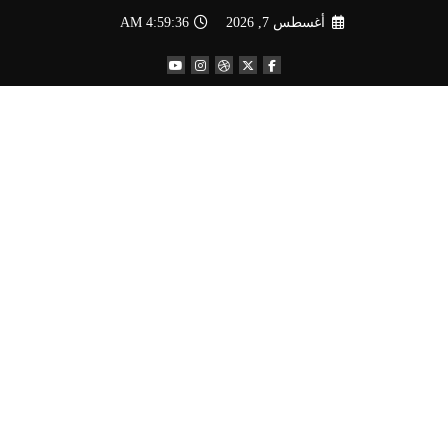
لتجاوز
أغسطس 7, 2026
4:59:38 AM
لى
لمحتوى