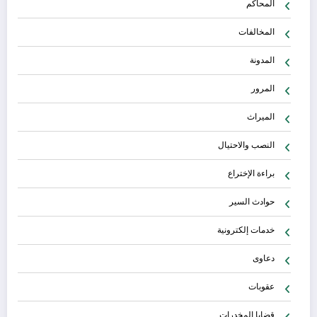
المحاكم
المخالفات
المدونة
المرور
الميراث
النصب والاحتيال
براءة الإختراع
حوادث السير
خدمات إلكترونية
دعاوى
عقوبات
قضايا المخدرات