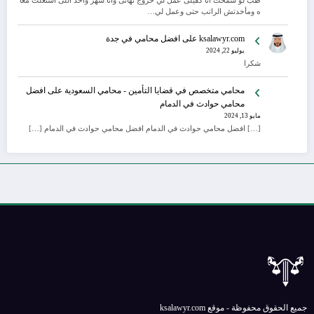
طب لو سمحت أنا كفيلى عمل لي خروج نهائى وانا شهر واحد اللى اشتغلت معا
ه ومأخدتش الراتب حتى وعمل لي…
ksalawyr.com
على
افضل محامي في جدة
يوليو 22, 2024
شكرا
محامي متخصص في قضايا التأمين - محامي السعودية
على
افضل
محامي حوادث في الدمام
مايو 13, 2024
[…] افضل محامي حوادث في الدمام افضل محامي حوادث في الدمام […]
جميع الحقوق محفوظة - موقع ksalawyr.com