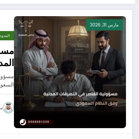
مارس 31, 2026
المدونة
مسؤو
المد
مسؤولي
السعود
مح