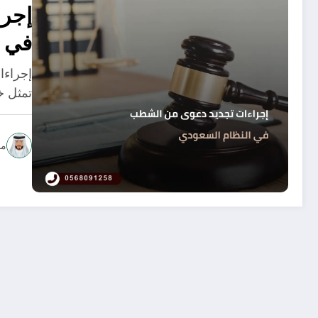
إجر
في ا
إجراءا
تمثل خ
مح