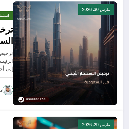
مارس 30, 2026
استثما
ترخي
السع
للمت
ترخيص 
030
الرئيس
إلى أح
مح
مارس 29, 2026