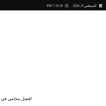
لتجاوز
أغسطس 8, 2026
7:19:41 PM
لى
لمحتوى
افضل محامي فى الس