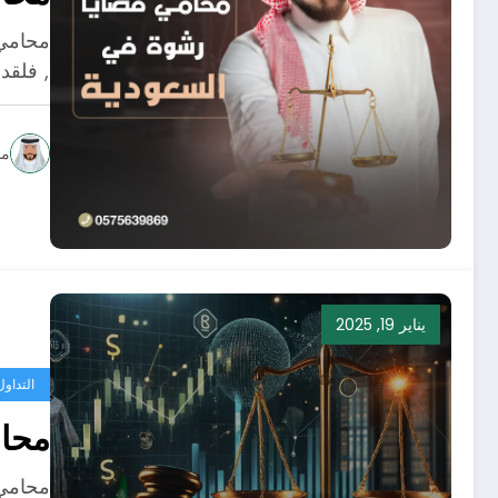
محامي 
, فلقد
مح
يناير 19, 2025
التداو
محا
محامي 