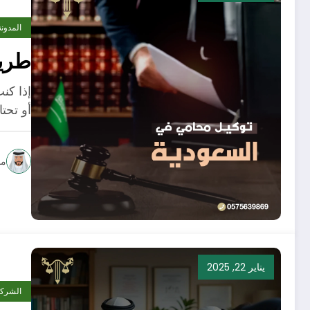
المدونة
طريق
إذا كن
أو تحت
مح
يناير 22, 2025
الشرك