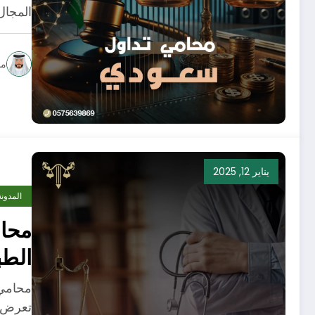
المجال
مح
يناير 12, 2025
المدونة
محام
الط
محامي 
تعرض ا