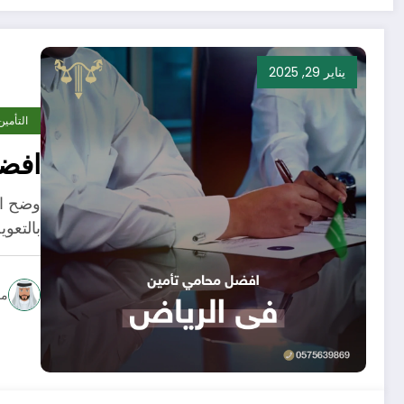
يناير 29, 2025
التأمين
افضل
وضح اف
بالتعوي
مح