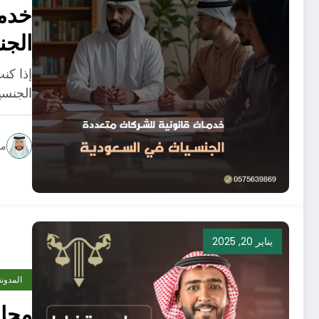
خدما
الجن
إذا كن
الجنسي
مح
يناير 20, 2025
المدونة
محام