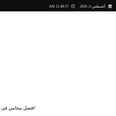
لتجاوز
أغسطس 6, 2026
12:48:58 AM
لى
لمحتوى
افضل محامي فى الس