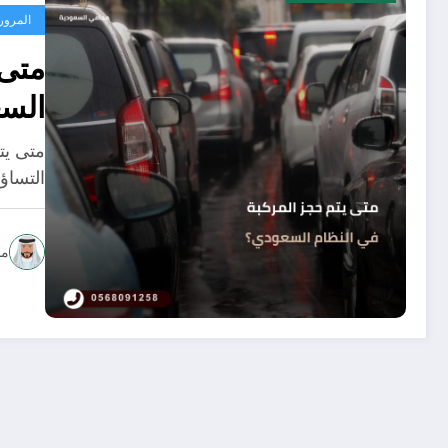
المرور
متى 
الس
متى يت
التساؤ
مح