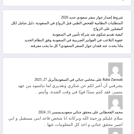
شروط إصدار جواز سفر سعودي جديد 2026
المتطلبات النظامية للفحص الطبي قبل الزواج في السعودية: دليل شامل لكل
المقبلين على الزواج
كيفية تقديم شكوى ضد شركة تأمين في السعودية
عقوبة التلاعب في الفواتير الضريبية في السعودية وفق النظام الجديد
ماذا يحدث عند فقدان جواز السفر السعودي؟ كل ما يجب معرفته
Rabii Zarouali
على
محامي جنائي في السعودية
أبريل 27, 2025
يشرفني أن أعبر لكم عن شكري وتقديري لما بذلتموه من جهد
متميز، فقد كنتم سندًا قويًا في وقت الشدة، وأثبتم…
محمد القحطاني
على
محقق جنائي سعودي
ديسمبر 11, 2024
سلام عليكم ورحمة الله وبركاته انا شخص قاعد ابني مستقبل و ابي
اصير محقق جنائي و اخذ كل المعلومات عنها…