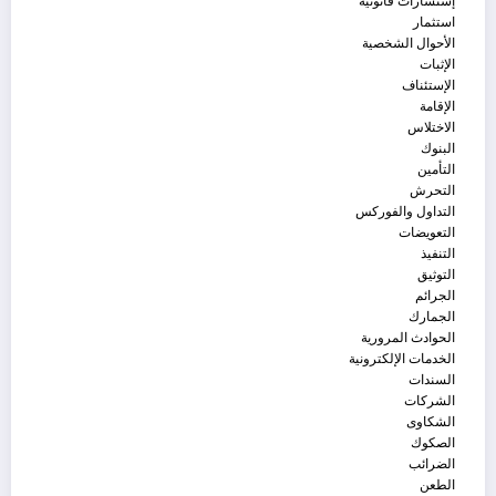
إستشارات قانونية
استثمار
الأحوال الشخصية
الإثبات
الإستئناف
الإقامة
الاختلاس
البنوك
التأمين
التحرش
التداول والفوركس
التعويضات
التنفيذ
التوثيق
الجرائم
الجمارك
الحوادث المرورية
الخدمات الإلكترونية
السندات
الشركات
الشكاوى
الصكوك
الضرائب
الطعن