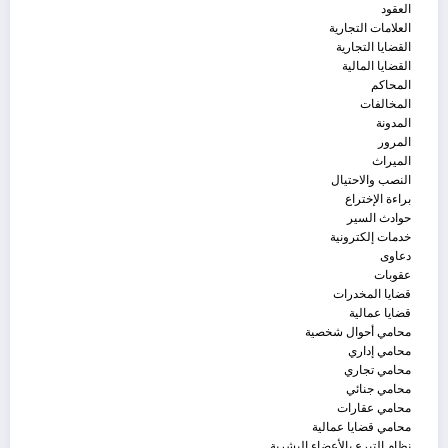
العقود
العلامات التجارية
القضايا التجارية
القضايا المالية
المحاكم
المخالفات
المدونة
المرور
الميراث
النصب والاحتيال
براءة الإختراع
حوادث السير
خدمات إلكترونية
دعاوى
عقوبات
قضايا المخدرات
قضايا عمالية
محامي أحوال شخصية
محامي إداري
محامي تجاري
محامي جنائي
محامي عقارات
محامي قضايا عمالية
نظام التبرع بالأعضاء البشرية