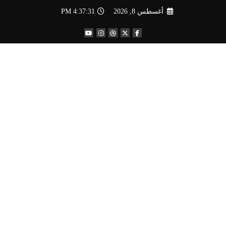
لتجاوز
أغسطس 8, 2026
4:37:33 PM
لى
لمحتوى