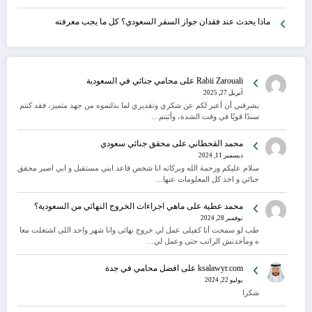
ماذا يحدث عند فقدان جواز السفر السعودي؟ كل ما يجب معرفته
Rabii Zarouali
على
محامي جنائي في السعودية
أبريل 27, 2025
يشرفني أن أعبر لكم عن شكري وتقديري لما بذلتموه من جهد متميز، فقد كنتم
سندًا قويًا في وقت الشدة، وأثبتم…
محمد القحطاني
على
محقق جنائي سعودي
ديسمبر 11, 2024
سلام عليكم ورحمة الله وبركاته انا شخص قاعد ابني مستقبل و ابي اصير محقق
جنائي و اخذ كل المعلومات عنها…
محمد عطية
على
ماهي اجراءات الخروج النهائي من السعودية؟
نوفمبر 28, 2024
طب لو سمحت أنا كفيلى عمل لي خروج نهائى وانا شهر واحد اللى اشتغلت معا
ه ومأخدتش الراتب حتى وعمل لي…
ksalawyr.com
على
افضل محامي في جدة
يوليو 22, 2024
شكرا