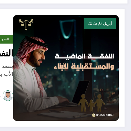
أبريل 6, 2025
المدونة
النف
يقصد با
الأب بد
مح