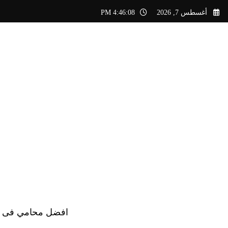
لتجاوز
أغسطس 7, 2026
4:46:08 PM
لى
لمحتوى
افضل محامي فى الس