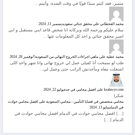
متميز، فقد كنتم سندًا قويًا في وقت الشدة، وأثبتم…
محمد القحطاني
على
محقق جنائي سعودي
ديسمبر 11, 2024
سلام عليكم ورحمة الله وبركاته انا شخص قاعد ابني مستقبل و ابي
اصير محقق جنائي و اخذ كل المعلومات عنها…
محمد عطية
على
ماهي اجراءات الخروج النهائي من السعودية؟
نوفمبر 28, 2024
طب لو سمحت أنا كفيلى عمل لي خروج نهائى وانا شهر واحد اللى
اشتغلت معاه ومأخدتش الراتب حتى وعمل لي…
ksalawyr.com
على
افضل محامي في جدة
يوليو 22, 2024
شكرا
محامي متخصص في قضايا التأمين - محامي السعودية
على
افضل محامي حوادث
في الدمام
مايو 13, 2024
[…] افضل محامي حوادث في الدمام افضل محامي حوادث في
الدمام […]