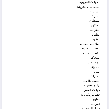
الحوادث المرورية
الخدمات الإلكترونية
السندات
الشركات
الشكاوى
الصكوك
الضرائب
الطعن
العقود
العلامات التجارية
القضايا التجارية
القضايا المالية
المحاكم
المخالفات
المدونة
المرور
الميراث
النصب والاحتيال
براءة الإختراع
حوادث السير
خدمات إلكترونية
دعاوى
عقوبات
قضايا المخدرات