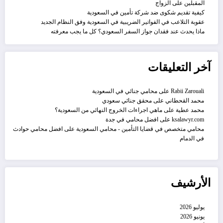
المقبلين على الزواج
كيفية تقديم شكوى ضد شركة تأمين في السعودية
عقوبة التلاعب في الفواتير الضريبية في السعودية وفق النظام الجديد
ماذا يحدث عند فقدان جواز السفر السعودي؟ كل ما يجب معرفته
آخر التعليقات
Rabii Zarouali
على
محامي جنائي في السعودية
محمد القحطاني
على
محقق جنائي سعودي
محمد عطية
على
ماهي اجراءات الخروج النهائي من السعودية؟
ksalawyr.com
على
افضل محامي في جدة
محامي متخصص في قضايا التأمين - محامي السعودية
على
افضل محامي حوادث
في الدمام
الأرشيف
يوليو 2026
يونيو 2026