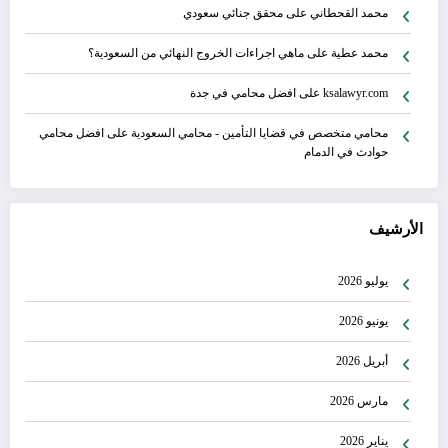
محمد القحطاني
على
محقق جنائي سعودي
محمد عطية
على
ماهي اجراءات الخروج النهائي من السعودية؟
ksalawyr.com
على
افضل محامي في جدة
محامي متخصص في قضايا التأمين - محامي السعودية
على
افضل محامي
حوادث في الدمام
الأرشيف
يوليو 2026
يونيو 2026
أبريل 2026
مارس 2026
يناير 2026