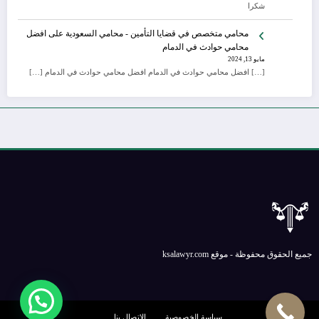
شكرا
محامي متخصص في قضايا التأمين - محامي السعودية
على
افضل
محامي حوادث في الدمام
مايو 13, 2024
[…] افضل محامي حوادث في الدمام افضل محامي حوادث في الدمام […]
جميع الحقوق محفوظة - موقع ksalawyr.com
سياسة الخصوصية
الإتصال بنا