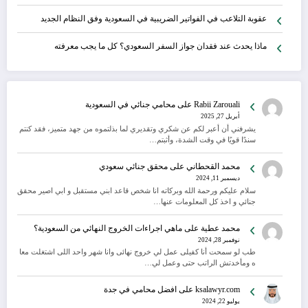
عقوبة التلاعب في الفواتير الضريبية في السعودية وفق النظام الجديد
ماذا يحدث عند فقدان جواز السفر السعودي؟ كل ما يجب معرفته
Rabii Zarouali
على
محامي جنائي في السعودية
أبريل 27, 2025
يشرفني أن أعبر لكم عن شكري وتقديري لما بذلتموه من جهد متميز، فقد كنتم
سندًا قويًا في وقت الشدة، وأثبتم…
محمد القحطاني
على
محقق جنائي سعودي
ديسمبر 11, 2024
سلام عليكم ورحمة الله وبركاته انا شخص قاعد ابني مستقبل و ابي اصير محقق
جنائي و اخذ كل المعلومات عنها…
محمد عطية
على
ماهي اجراءات الخروج النهائي من السعودية؟
نوفمبر 28, 2024
طب لو سمحت أنا كفيلى عمل لي خروج نهائى وانا شهر واحد اللى اشتغلت معا
ه ومأخدتش الراتب حتى وعمل لي…
ksalawyr.com
على
افضل محامي في جدة
يوليو 22, 2024