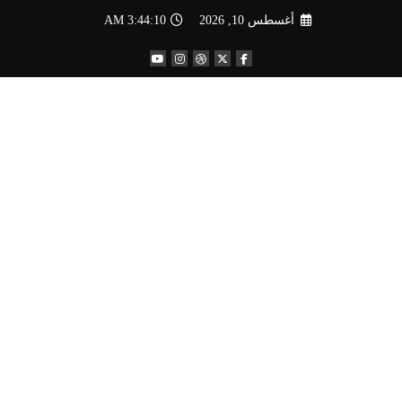
لتجاوز
أغسطس 10, 2026
3:44:11 AM
لى
لمحتوى