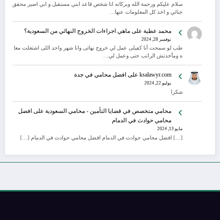
سلام عليكم ورحمة الله وبركاته انا شخص قاعد ابني مستقبل و ابي اصير محقق
جنائي و اخذ كل المعلومات عنها…
محمد عطية
على
ماهي اجراءات الخروج النهائي من السعودية؟
نوفمبر 28, 2024
طب لو سمحت أنا كفيلى عمل لي خروج نهائى وانا شهر واحد اللى اشتغلت معا
ه ومأخدتش الراتب حتى وعمل لي…
ksalawyr.com
على
افضل محامي في جدة
يوليو 22, 2024
شكرا
محامي متخصص في قضايا التأمين - محامي السعودية
على
افضل
محامي حوادث في الدمام
مايو 13, 2024
[…] افضل محامي حوادث في الدمام افضل محامي حوادث في الدمام […]