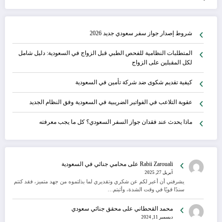
شروط إصدار جواز سفر سعودي جديد 2026
المتطلبات النظامية للفحص الطبي قبل الزواج في السعودية: دليل شامل
لكل المقبلين على الزواج
كيفية تقديم شكوى ضد شركة تأمين في السعودية
عقوبة التلاعب في الفواتير الضريبية في السعودية وفق النظام الجديد
ماذا يحدث عند فقدان جواز السفر السعودي؟ كل ما يجب معرفته
Rabii Zarouali
على
محامي جنائي في السعودية
أبريل 27, 2025
يشرفني أن أعبر لكم عن شكري وتقديري لما بذلتموه من جهد متميز، فقد كنتم
سندًا قويًا في وقت الشدة، وأثبتم…
محمد القحطاني
على
محقق جنائي سعودي
ديسمبر 11, 2024