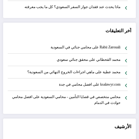
ماذا يحدث عند فقدان جواز السفر السعودي؟ كل ما يجب معرفته
آخر التعليقات
Rabii Zarouali
على
محامي جنائي في السعودية
محمد القحطاني
على
محقق جنائي سعودي
محمد عطية
على
ماهي اجراءات الخروج النهائي من السعودية؟
ksalawyr.com
على
افضل محامي في جدة
محامي متخصص في قضايا التأمين - محامي السعودية
على
افضل محامي
حوادث في الدمام
الأرشيف