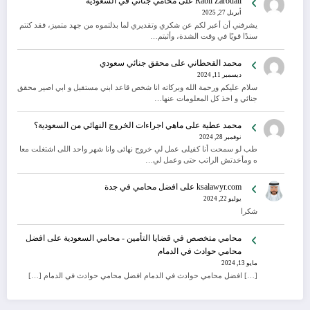
Rabii Zarouali
على
محامي جنائي في السعودية
أبريل 27, 2025
يشرفني أن أعبر لكم عن شكري وتقديري لما بذلتموه من جهد متميز، فقد كنتم
سندًا قويًا في وقت الشدة، وأثبتم…
محمد القحطاني
على
محقق جنائي سعودي
ديسمبر 11, 2024
سلام عليكم ورحمة الله وبركاته انا شخص قاعد ابني مستقبل و ابي اصير محقق
جنائي و اخذ كل المعلومات عنها…
محمد عطية
على
ماهي اجراءات الخروج النهائي من السعودية؟
نوفمبر 28, 2024
طب لو سمحت أنا كفيلى عمل لي خروج نهائى وانا شهر واحد اللى اشتغلت معا
ه ومأخدتش الراتب حتى وعمل لي…
ksalawyr.com
على
افضل محامي في جدة
يوليو 22, 2024
شكرا
محامي متخصص في قضايا التأمين - محامي السعودية
على
افضل
محامي حوادث في الدمام
مايو 13, 2024
[…] افضل محامي حوادث في الدمام افضل محامي حوادث في الدمام […]