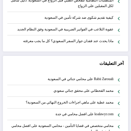
المتطلبات النظامية للفحص الطبي قبل الزواج في السعودية: دليل شامل
لكل المقبلين على الزواج
كيفية تقديم شكوى ضد شركة تأمين في السعودية
عقوبة التلاعب في الفواتير الضريبية في السعودية وفق النظام الجديد
ماذا يحدث عند فقدان جواز السفر السعودي؟ كل ما يجب معرفته
آخر التعليقات
Rabii Zarouali
على
محامي جنائي في السعودية
محمد القحطاني
على
محقق جنائي سعودي
محمد عطية
على
ماهي اجراءات الخروج النهائي من السعودية؟
ksalawyr.com
على
افضل محامي في جدة
محامي متخصص في قضايا التأمين - محامي السعودية
على
افضل محامي