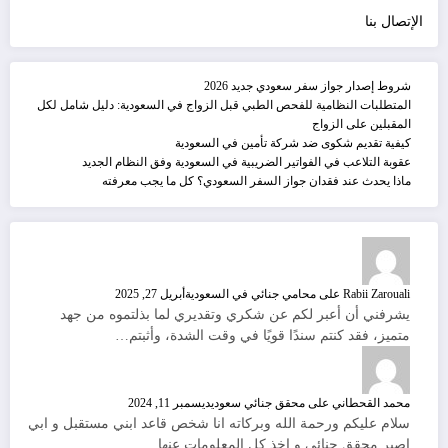
الإتصال بنا
شروط إصدار جواز سفر سعودي جديد 2026
المتطلبات النظامية للفحص الطبي قبل الزواج في السعودية: دليل شامل لكل
المقبلين على الزواج
كيفية تقديم شكوى ضد شركة تأمين في السعودية
عقوبة التلاعب في الفواتير الضريبية في السعودية وفق النظام الجديد
ماذا يحدث عند فقدان جواز السفر السعودي؟ كل ما يجب معرفته
Rabii Zarouali
على
محامي جنائي في السعودية
أبريل 27, 2025
يشرفني أن أعبر لكم عن شكري وتقديري لما بذلتموه من جهد
متميز، فقد كنتم سندًا قويًا في وقت الشدة، وأثبتم…
محمد القحطاني
على
محقق جنائي سعودي
ديسمبر 11, 2024
سلام عليكم ورحمة الله وبركاته انا شخص قاعد ابني مستقبل و ابي
اصير محقق جنائي و اخذ كل المعلومات عنها…