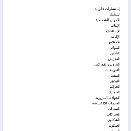
إستشارات قانونية
استثمار
الأحوال الشخصية
الإثبات
الإستئناف
الإقامة
الاختلاس
البنوك
التأمين
التحرش
التداول والفوركس
التعويضات
التنفيذ
التوثيق
الجرائم
الجمارك
الحوادث المرورية
الخدمات الإلكترونية
السندات
الشركات
الشكاوى
الصكوك
الضرائب