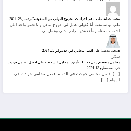
محمد عطية
على
ماهي اجراءات الخروج النهائي من السعودية؟
نوفمبر 28, 2024
طب لو سمحت أنا كفيلى عمل لي خروج نهائى وانا شهر واحد اللى
اشتغلت معاه ومأخدتش الراتب حتى وعمل لي…
ksalawyr.com
على
افضل محامي في جدة
يوليو 22, 2024
شكرا
محامي متخصص في قضايا التأمين - محامي السعودية
على
افضل محامي حوادث
في الدمام
مايو 13, 2024
[…] افضل محامي حوادث في الدمام افضل محامي حوادث في
الدمام […]