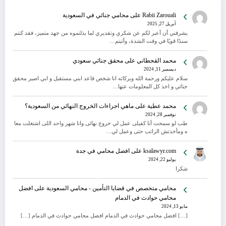
Rabii Zarouali
على
محامي جنائي في السعودية
أبريل 27, 2025
يشرفني أن أعبر لكم عن شكري وتقديري لما بذلتموه من جهد متميز، فقد كنتم
سندًا قويًا في وقت الشدة، وأثبتم…
محمد القحطاني
على
محقق جنائي سعودي
ديسمبر 11, 2024
سلام عليكم ورحمة الله وبركاته انا شخص قاعد ابني مستقبل و ابي اصير محقق
جنائي و اخذ كل المعلومات عنها…
محمد عطية
على
ماهي اجراءات الخروج النهائي من السعودية؟
نوفمبر 28, 2024
طب لو سمحت أنا كفيلى عمل لي خروج نهائى وانا شهر واحد اللى اشتغلت معا
ه ومأخدتش الراتب حتى وعمل لي…
ksalawyr.com
على
افضل محامي في جدة
يوليو 22, 2024
شكرا
محامي متخصص في قضايا التأمين - محامي السعودية
على
افضل
محامي حوادث في الدمام
مايو 13, 2024
[…] افضل محامي حوادث في الدمام افضل محامي حوادث في الدمام […]