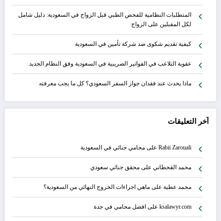
المتطلبات النظامية للفحص الطبي قبل الزواج في السعودية: دليل شامل
لكل المقبلين على الزواج
كيفية تقديم شكوى ضد شركة تأمين في السعودية
عقوبة التلاعب في الفواتير الضريبية في السعودية وفق النظام الجديد
ماذا يحدث عند فقدان جواز السفر السعودي؟ كل ما يجب معرفته
آخر التعليقات
Rabii Zarouali
على
محامي جنائي في السعودية
محمد القحطاني
على
محقق جنائي سعودي
محمد عطية
على
ماهي اجراءات الخروج النهائي من السعودية؟
ksalawyr.com
على
افضل محامي في جدة