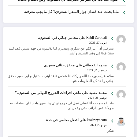
ماذا يحدث عند فقدان جواز السفر السعودي؟ كل ما يجب معرفته
Rabii Zarouali
على
محامي جنائي في السعودية
أبريل 27, 2025
يشرفني أن أعبر لكم عن شكري وتقديري لما بذلتموه من جهد متميز، فقد كنتم
سندًا قويًا في وقت الشدة، وأثبتم…
محمد القحطاني
على
محقق جنائي سعودي
ديسمبر 11, 2024
سلام عليكم ورحمة الله وبركاته انا شخص قاعد ابني مستقبل و ابي اصير محقق
جنائي و اخذ كل المعلومات عنها…
محمد عطية
على
ماهي اجراءات الخروج النهائي من السعودية؟
نوفمبر 28, 2024
طب لو سمحت أنا كفيلى عمل لي خروج نهائى وانا شهر واحد اللى اشتغلت معا
ه ومأخدتش الراتب حتى وعمل لي…
ksalawyr.com
على
افضل محامي في جدة
يوليو 22, 2024
شكرا