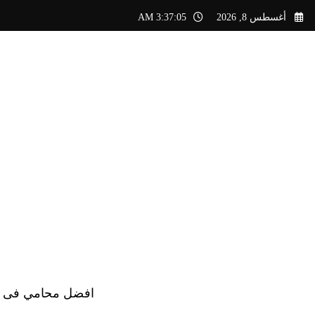
لتجاوز
أغسطس 8, 2026
3:37:06 AM
لى
لمحتوى
افضل محامي فى الس