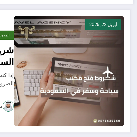
أبريل 22, 2025
المدونة
شرو
السع
إذا كن
الضرو
مح