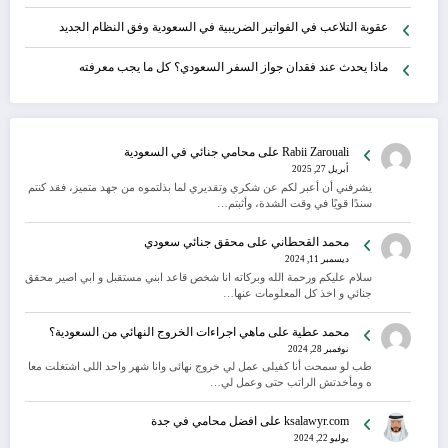
عقوبة التلاعب في الفواتير الضريبية في السعودية وفق النظام الجديد
ماذا يحدث عند فقدان جواز السفر السعودي؟ كل ما يجب معرفته
Rabii Zarouali
على
محامي جنائي في السعودية
أبريل 27, 2025
يشرفني أن أعبر لكم عن شكري وتقديري لما بذلتموه من جهد متميز، فقد كنتم
سندًا قويًا في وقت الشدة، وأثبتم…
محمد القحطاني
على
محقق جنائي سعودي
ديسمبر 11, 2024
سلام عليكم ورحمة الله وبركاته انا شخص قاعد ابني مستقبل و ابي اصير محقق
جنائي و اخذ كل المعلومات عنها…
محمد عطية
على
ماهي اجراءات الخروج النهائي من السعودية؟
نوفمبر 28, 2024
طب لو سمحت أنا كفيلى عمل لي خروج نهائى وانا شهر واحد اللى اشتغلت معا
ه ومأخدتش الراتب حتى وعمل لي…
ksalawyr.com
على
افضل محامي في جدة
يوليو 22, 2024