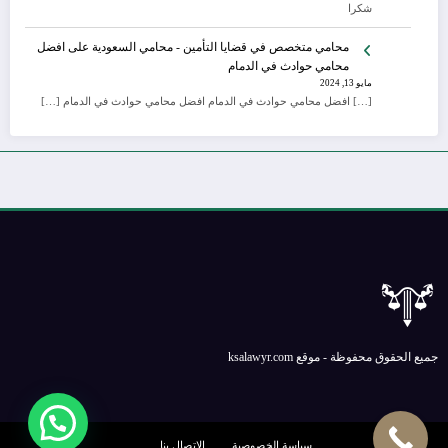
شكرا
محامي متخصص في قضايا التأمين - محامي السعودية
على
افضل
محامي حوادث في الدمام
مايو 13, 2024
[…] افضل محامي حوادث في الدمام افضل محامي حوادث في الدمام […]
جميع الحقوق محفوظة - موقع ksalawyr.com
سياسة الخصوصية
الإتصال بنا