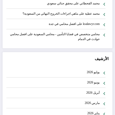
محمد القحطاني
على
محقق جنائي سعودي
محمد عطية
على
ماهي اجراءات الخروج النهائي من السعودية؟
ksalawyr.com
على
افضل محامي في جدة
محامي متخصص في قضايا التأمين - محامي السعودية
على
افضل محامي
حوادث في الدمام
الأرشيف
يوليو 2026
يونيو 2026
أبريل 2026
مارس 2026
يناير 2026