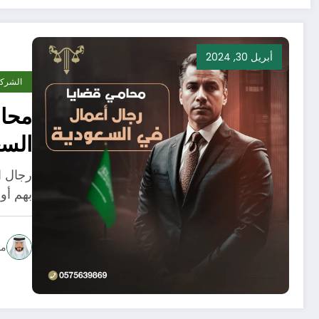
أبريل 30, 2024
الشرك
محام
السع
رجال ا
بهم أو
مح