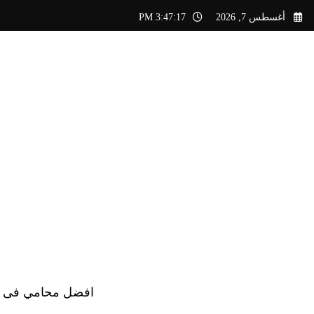
لتجاوز
أغسطس 7, 2026
3:47:17 PM
لى
لمحتوى
افضل محامي فى الس