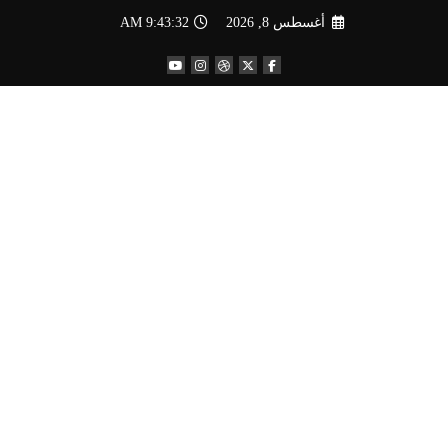
لتجاوز
أغسطس 8, 2026
9:43:32 AM
لى
لمحتوى