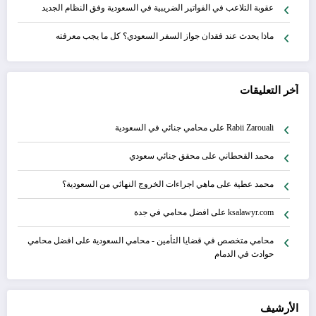
عقوبة التلاعب في الفواتير الضريبية في السعودية وفق النظام الجديد
ماذا يحدث عند فقدان جواز السفر السعودي؟ كل ما يجب معرفته
آخر التعليقات
Rabii Zarouali
على
محامي جنائي في السعودية
محمد القحطاني
على
محقق جنائي سعودي
محمد عطية
على
ماهي اجراءات الخروج النهائي من السعودية؟
ksalawyr.com
على
افضل محامي في جدة
محامي متخصص في قضايا التأمين - محامي السعودية
على
افضل محامي
حوادث في الدمام
الأرشيف