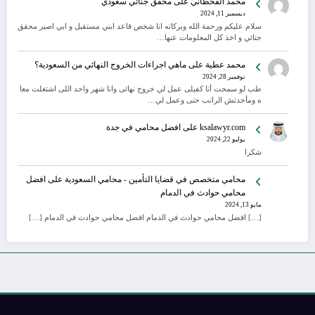
محمد القحطاني
على
محقق جنائي سعودي
ديسمبر 11, 2024
سلام عليكم ورحمة الله وبركاته انا شخص قاعد ابني مستقبل و ابي اصير محقق
جنائي و اخذ كل المعلومات عنها…
محمد عطية
على
ماهي اجراءات الخروج النهائي من السعودية؟
نوفمبر 28, 2024
طب لو سمحت أنا كفيلى عمل لي خروج نهائى وانا شهر واحد اللى اشتغلت معا
ه ومأخدتش الراتب حتى وعمل لي…
ksalawyr.com
على
افضل محامي في جدة
يوليو 22, 2024
شكرا
محامي متخصص في قضايا التأمين - محامي السعودية
على
افضل
محامي حوادث في الدمام
مايو 13, 2024
[…] افضل محامي حوادث في الدمام افضل محامي حوادث في الدمام […]