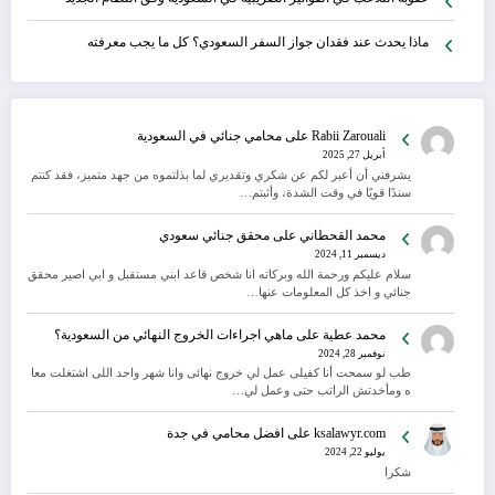
ماذا يحدث عند فقدان جواز السفر السعودي؟ كل ما يجب معرفته
Rabii Zarouali
على
محامي جنائي في السعودية
أبريل 27, 2025
يشرفني أن أعبر لكم عن شكري وتقديري لما بذلتموه من جهد متميز، فقد كنتم
سندًا قويًا في وقت الشدة، وأثبتم…
محمد القحطاني
على
محقق جنائي سعودي
ديسمبر 11, 2024
سلام عليكم ورحمة الله وبركاته انا شخص قاعد ابني مستقبل و ابي اصير محقق
جنائي و اخذ كل المعلومات عنها…
محمد عطية
على
ماهي اجراءات الخروج النهائي من السعودية؟
نوفمبر 28, 2024
طب لو سمحت أنا كفيلى عمل لي خروج نهائى وانا شهر واحد اللى اشتغلت معا
ه ومأخدتش الراتب حتى وعمل لي…
ksalawyr.com
على
افضل محامي في جدة
يوليو 22, 2024
شكرا