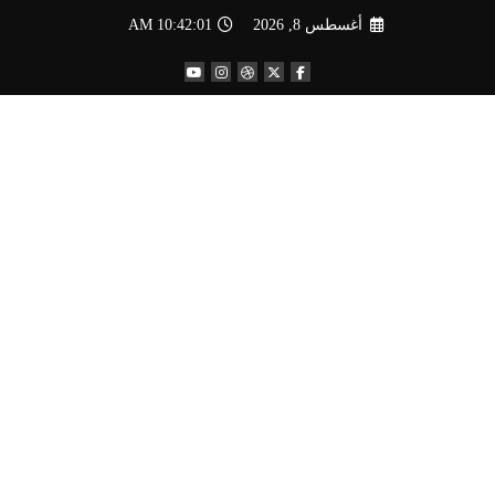
لتجاوز
أغسطس 8, 2026
10:42:02 AM
لى
لمحتوى