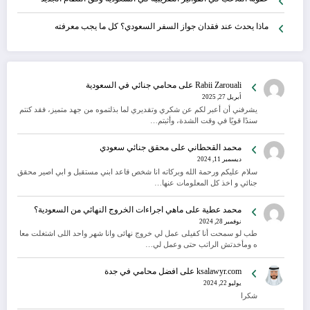
ماذا يحدث عند فقدان جواز السفر السعودي؟ كل ما يجب معرفته
Rabii Zarouali
على
محامي جنائي في السعودية
أبريل 27, 2025
يشرفني أن أعبر لكم عن شكري وتقديري لما بذلتموه من جهد متميز، فقد كنتم
سندًا قويًا في وقت الشدة، وأثبتم…
محمد القحطاني
على
محقق جنائي سعودي
ديسمبر 11, 2024
سلام عليكم ورحمة الله وبركاته انا شخص قاعد ابني مستقبل و ابي اصير محقق
جنائي و اخذ كل المعلومات عنها…
محمد عطية
على
ماهي اجراءات الخروج النهائي من السعودية؟
نوفمبر 28, 2024
طب لو سمحت أنا كفيلى عمل لي خروج نهائى وانا شهر واحد اللى اشتغلت معا
ه ومأخدتش الراتب حتى وعمل لي…
ksalawyr.com
على
افضل محامي في جدة
يوليو 22, 2024
شكرا