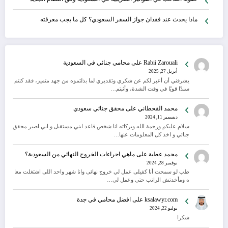
ماذا يحدث عند فقدان جواز السفر السعودي؟ كل ما يجب معرفته
Rabii Zarouali
على
محامي جنائي في السعودية
أبريل 27, 2025
يشرفني أن أعبر لكم عن شكري وتقديري لما بذلتموه من جهد متميز، فقد كنتم
سندًا قويًا في وقت الشدة، وأثبتم…
محمد القحطاني
على
محقق جنائي سعودي
ديسمبر 11, 2024
سلام عليكم ورحمة الله وبركاته انا شخص قاعد ابني مستقبل و ابي اصير محقق
جنائي و اخذ كل المعلومات عنها…
محمد عطية
على
ماهي اجراءات الخروج النهائي من السعودية؟
نوفمبر 28, 2024
طب لو سمحت أنا كفيلى عمل لي خروج نهائى وانا شهر واحد اللى اشتغلت معا
ه ومأخدتش الراتب حتى وعمل لي…
ksalawyr.com
على
افضل محامي في جدة
يوليو 22, 2024
شكرا