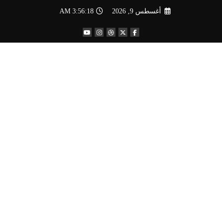
لتجاوز
أغسطس 9, 2026
3:56:19 AM
لى
لمحتوى