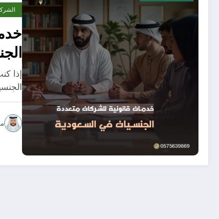
الشرك
خدما
الجن
إذا كن
الجنسي
مح