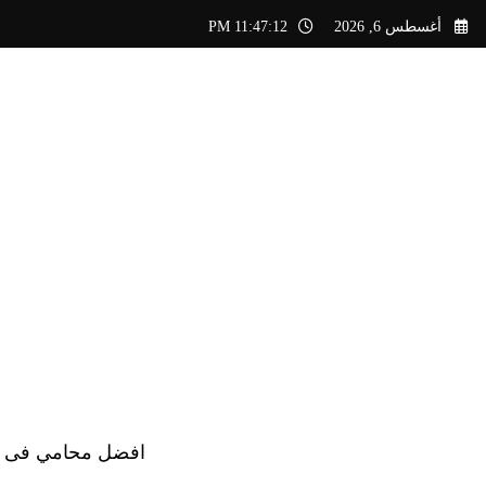
لتجاوز
أغسطس 6, 2026
11:47:12 PM
لى
لمحتوى
افضل محامي فى الس