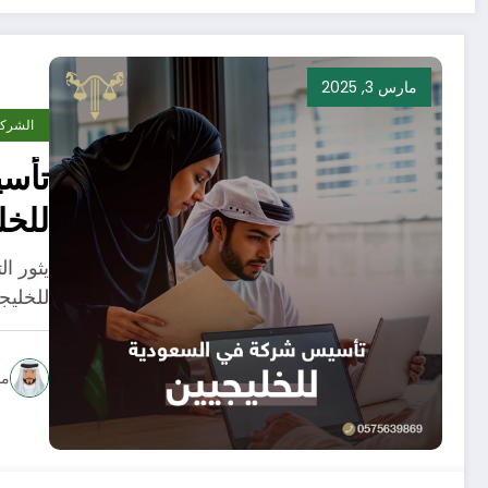
مارس 3, 2025
الشرك
تأس
للخل
يثور ا
للخلي
مح