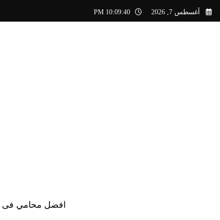
لتجاوز
أغسطس 7, 2026
10:09:41 PM
لى
لمحتوى
افضل محامي فى الس