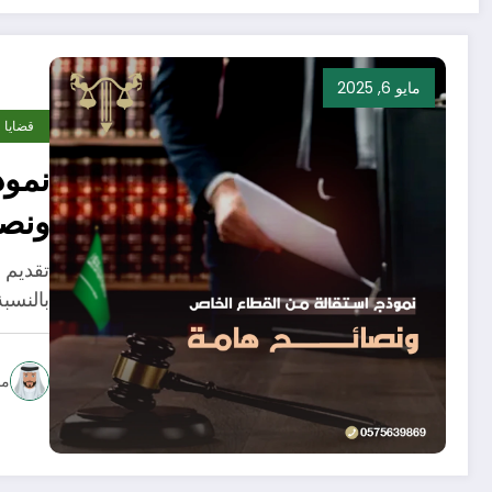
مايو 6, 2025
قضايا ع
نموذ
ونصا
تقديم 
بالنسب
مح