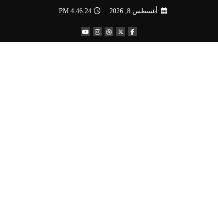
لتجاوز
أغسطس 8, 2026
4:46:25 PM
لى
لمحتوى