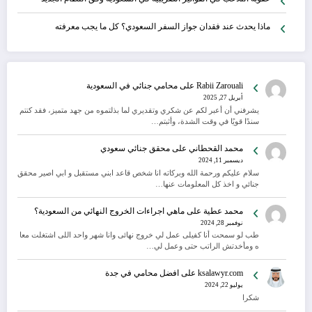
ماذا يحدث عند فقدان جواز السفر السعودي؟ كل ما يجب معرفته
Rabii Zarouali
على
محامي جنائي في السعودية
أبريل 27, 2025
يشرفني أن أعبر لكم عن شكري وتقديري لما بذلتموه من جهد متميز، فقد كنتم
سندًا قويًا في وقت الشدة، وأثبتم…
محمد القحطاني
على
محقق جنائي سعودي
ديسمبر 11, 2024
سلام عليكم ورحمة الله وبركاته انا شخص قاعد ابني مستقبل و ابي اصير محقق
جنائي و اخذ كل المعلومات عنها…
محمد عطية
على
ماهي اجراءات الخروج النهائي من السعودية؟
نوفمبر 28, 2024
طب لو سمحت أنا كفيلى عمل لي خروج نهائى وانا شهر واحد اللى اشتغلت معا
ه ومأخدتش الراتب حتى وعمل لي…
ksalawyr.com
على
افضل محامي في جدة
يوليو 22, 2024
شكرا