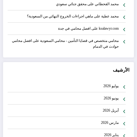
محمد القحطاني
على
محقق جنائي سعودي
محمد عطية
على
ماهي اجراءات الخروج النهائي من السعودية؟
ksalawyr.com
على
افضل محامي في جدة
محامي متخصص في قضايا التأمين - محامي السعودية
على
افضل محامي
حوادث في الدمام
الأرشيف
يوليو 2026
يونيو 2026
أبريل 2026
مارس 2026
يناير 2026