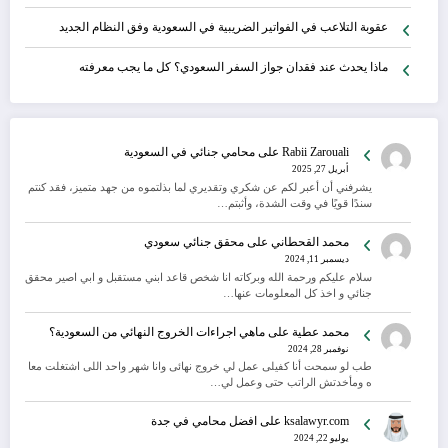
عقوبة التلاعب في الفواتير الضريبية في السعودية وفق النظام الجديد
ماذا يحدث عند فقدان جواز السفر السعودي؟ كل ما يجب معرفته
Rabii Zarouali
على
محامي جنائي في السعودية
أبريل 27, 2025
يشرفني أن أعبر لكم عن شكري وتقديري لما بذلتموه من جهد متميز، فقد كنتم
سندًا قويًا في وقت الشدة، وأثبتم…
محمد القحطاني
على
محقق جنائي سعودي
ديسمبر 11, 2024
سلام عليكم ورحمة الله وبركاته انا شخص قاعد ابني مستقبل و ابي اصير محقق
جنائي و اخذ كل المعلومات عنها…
محمد عطية
على
ماهي اجراءات الخروج النهائي من السعودية؟
نوفمبر 28, 2024
طب لو سمحت أنا كفيلى عمل لي خروج نهائى وانا شهر واحد اللى اشتغلت معا
ه ومأخدتش الراتب حتى وعمل لي…
ksalawyr.com
على
افضل محامي في جدة
يوليو 22, 2024