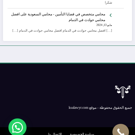
شكرا
محامي متخصص في قضايا التأمين - محامي السعودية
على
افضل
محامي حوادث في الدمام
مايو 13, 2024
[…] افضل محامي حوادث في الدمام افضل محامي حوادث في الدمام […]
جميع الحقوق محفوظة - موقع ksalawyr.com
سياسة الخصوصية
الإتصال بنا