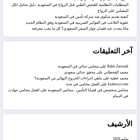
المتطلبات النظامية للفحص الطبي قبل الزواج في السعودية: دليل شامل لكل
المقبلين على الزواج
كيفية تقديم شكوى ضد شركة تأمين في السعودية
عقوبة التلاعب في الفواتير الضريبية في السعودية وفق النظام الجديد
ماذا يحدث عند فقدان جواز السفر السعودي؟ كل ما يجب معرفته
آخر التعليقات
Rabii Zarouali
على
محامي جنائي في السعودية
محمد القحطاني
على
محقق جنائي سعودي
محمد عطية
على
ماهي اجراءات الخروج النهائي من السعودية؟
ksalawyr.com
على
افضل محامي في جدة
محامي متخصص في قضايا التأمين - محامي السعودية
على
افضل محامي حوادث
في الدمام
الأرشيف
يوليو 2026