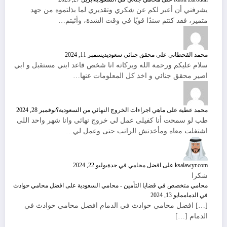
يشرفني أن أعبر لكم عن شكري وتقديري لما بذلتموه من جهد
متميز، فقد كنتم سندًا قويًا في وقت الشدة، وأثبتم…
محمد القحطاني
على
محقق جنائي سعودي
ديسمبر 11, 2024
سلام عليكم ورحمة الله وبركاته انا شخص قاعد ابني مستقبل و ابي
اصير محقق جنائي و اخذ كل المعلومات عنها…
محمد عطية
على
ماهي اجراءات الخروج النهائي من السعودية؟
نوفمبر 28, 2024
طب لو سمحت أنا كفيلى عمل لي خروج نهائى وانا شهر واحد اللى
اشتغلت معاه ومأخدتش الراتب حتى وعمل لي…
ksalawyr.com
على
افضل محامي في جدة
يوليو 22, 2024
شكرا
محامي متخصص في قضايا التأمين - محامي السعودية
على
افضل محامي حوادث
في الدمام
مايو 13, 2024
[…] افضل محامي حوادث في الدمام افضل محامي حوادث في
الدمام […]