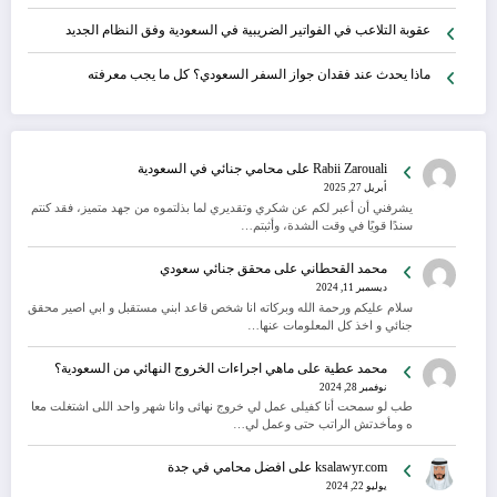
عقوبة التلاعب في الفواتير الضريبية في السعودية وفق النظام الجديد
ماذا يحدث عند فقدان جواز السفر السعودي؟ كل ما يجب معرفته
Rabii Zarouali
على
محامي جنائي في السعودية
أبريل 27, 2025
يشرفني أن أعبر لكم عن شكري وتقديري لما بذلتموه من جهد متميز، فقد كنتم
سندًا قويًا في وقت الشدة، وأثبتم…
محمد القحطاني
على
محقق جنائي سعودي
ديسمبر 11, 2024
سلام عليكم ورحمة الله وبركاته انا شخص قاعد ابني مستقبل و ابي اصير محقق
جنائي و اخذ كل المعلومات عنها…
محمد عطية
على
ماهي اجراءات الخروج النهائي من السعودية؟
نوفمبر 28, 2024
طب لو سمحت أنا كفيلى عمل لي خروج نهائى وانا شهر واحد اللى اشتغلت معا
ه ومأخدتش الراتب حتى وعمل لي…
ksalawyr.com
على
افضل محامي في جدة
يوليو 22, 2024