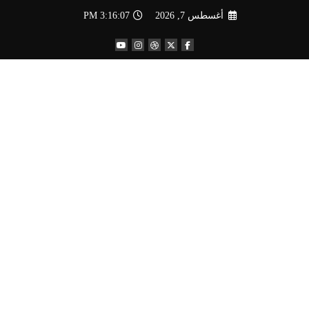
لتجاوز
أغسطس 7, 2026
3:16:08 PM
لى
لمحتوى