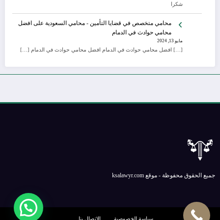
شكرا
محامي متخصص في قضايا التأمين - محامي السعودية
على
افضل
محامي حوادث في الدمام
مايو 13, 2024
[…] افضل محامي حوادث في الدمام افضل محامي حوادث في الدمام […]
جميع الحقوق محفوظة - موقع ksalawyr.com
سياسة الخصوصية
الإتصال بنا