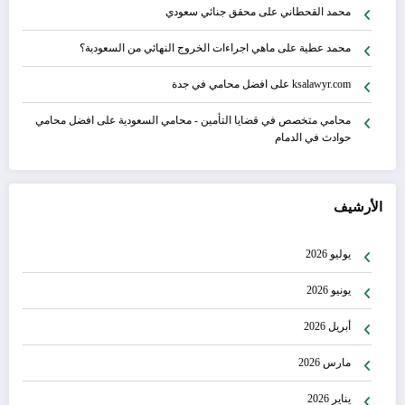
محمد القحطاني
على
محقق جنائي سعودي
محمد عطية
على
ماهي اجراءات الخروج النهائي من السعودية؟
ksalawyr.com
على
افضل محامي في جدة
محامي متخصص في قضايا التأمين - محامي السعودية
على
افضل محامي
حوادث في الدمام
الأرشيف
يوليو 2026
يونيو 2026
أبريل 2026
مارس 2026
يناير 2026