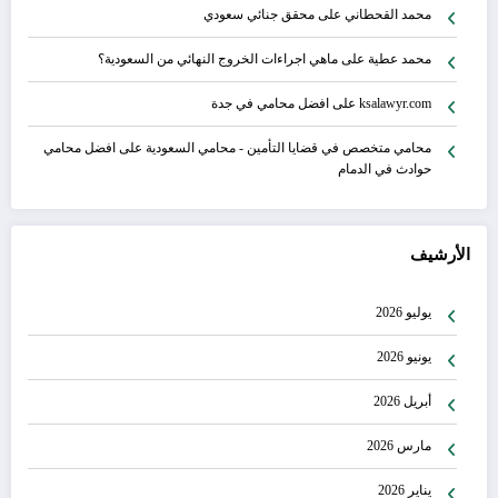
محمد القحطاني
على
محقق جنائي سعودي
محمد عطية
على
ماهي اجراءات الخروج النهائي من السعودية؟
ksalawyr.com
على
افضل محامي في جدة
محامي متخصص في قضايا التأمين - محامي السعودية
على
افضل محامي
حوادث في الدمام
الأرشيف
يوليو 2026
يونيو 2026
أبريل 2026
مارس 2026
يناير 2026