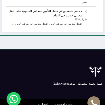
شكرا
محامي متخصص في قضايا التأمين - محامي السعودية
على
افضل
محامي حوادث في الدمام
مايو 13, 2024
[…] افضل محامي حوادث في الدمام افضل محامي حوادث في الدمام […]
جميع الحقوق محفوظة - موقع ksalawyr.com
سياسة الخصوصية
الإتصال بنا