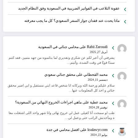
عقوبة التلاعب في الفواتير الضريبية في السعودية وفق النظام الجديد
ماذا يحدث عند فقدان جواز السفر السعودي؟ كل ما يجب معرفته
Rabii Zarouali
على
محامي جنائي في السعودية
أبريل 27, 2025
يشرفني أن أعبر لكم عن شكري وتقديري لما بذلتموه من جهد متميز، فقد كنتم
سندًا قويًا في وقت الشدة، وأثبتم…
محمد القحطاني
على
محقق جنائي سعودي
ديسمبر 11, 2024
سلام عليكم ورحمة الله وبركاته انا شخص قاعد ابني مستقبل و ابي اصير محقق
جنائي و اخذ كل المعلومات عنها…
محمد عطية
على
ماهي اجراءات الخروج النهائي من السعودية؟
نوفمبر 28, 2024
طب لو سمحت أنا كفيلى عمل لي خروج نهائى وانا شهر واحد اللى اشتغلت معا
ه ومأخدتش الراتب حتى وعمل لي…
ksalawyr.com
على
افضل محامي في جدة
يوليو 22, 2024