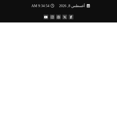
لتجاوز
أغسطس 8, 2026
9:34:54 AM
لى
لمحتوى