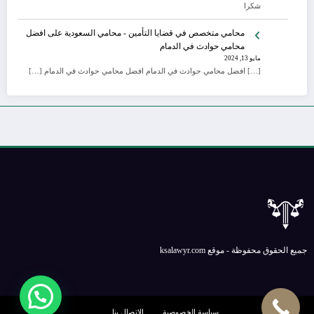
شكرا
محامي متخصص في قضايا التأمين - محامي السعودية
على
افضل
محامي حوادث في الدمام
مايو 13, 2024
[…] افضل محامي حوادث في الدمام افضل محامي حوادث في الدمام […]
جميع الحقوق محفوظة - موقع ksalawyr.com
سياسة الخصوصية
الإتصال بنا