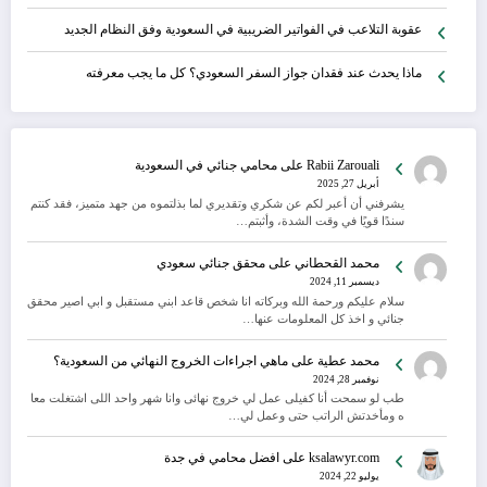
عقوبة التلاعب في الفواتير الضريبية في السعودية وفق النظام الجديد
ماذا يحدث عند فقدان جواز السفر السعودي؟ كل ما يجب معرفته
Rabii Zarouali
على
محامي جنائي في السعودية
أبريل 27, 2025
يشرفني أن أعبر لكم عن شكري وتقديري لما بذلتموه من جهد متميز، فقد كنتم
سندًا قويًا في وقت الشدة، وأثبتم…
محمد القحطاني
على
محقق جنائي سعودي
ديسمبر 11, 2024
سلام عليكم ورحمة الله وبركاته انا شخص قاعد ابني مستقبل و ابي اصير محقق
جنائي و اخذ كل المعلومات عنها…
محمد عطية
على
ماهي اجراءات الخروج النهائي من السعودية؟
نوفمبر 28, 2024
طب لو سمحت أنا كفيلى عمل لي خروج نهائى وانا شهر واحد اللى اشتغلت معا
ه ومأخدتش الراتب حتى وعمل لي…
ksalawyr.com
على
افضل محامي في جدة
يوليو 22, 2024