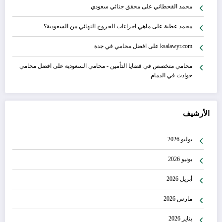
محمد القحطاني
على
محقق جنائي سعودي
محمد عطية
على
ماهي اجراءات الخروج النهائي من السعودية؟
ksalawyr.com
على
افضل محامي في جدة
محامي متخصص في قضايا التأمين - محامي السعودية
على
افضل محامي
حوادث في الدمام
الأرشيف
يوليو 2026
يونيو 2026
أبريل 2026
مارس 2026
يناير 2026