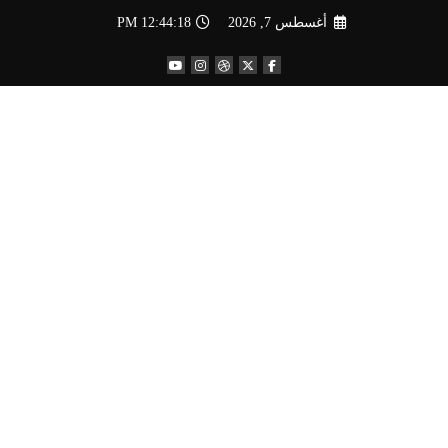
لتجاوز
أغسطس 7, 2026
12:44:19 PM
لى
لمحتوى