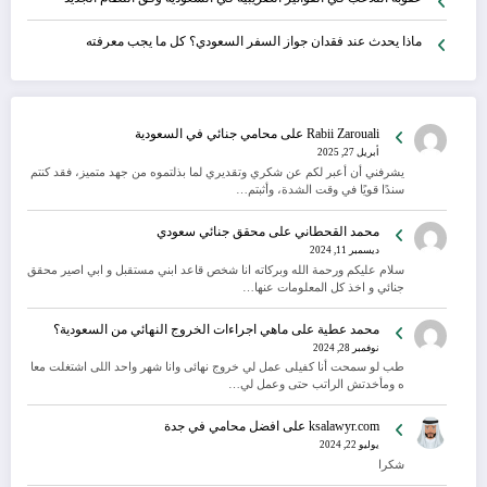
ماذا يحدث عند فقدان جواز السفر السعودي؟ كل ما يجب معرفته
Rabii Zarouali
على
محامي جنائي في السعودية
أبريل 27, 2025
يشرفني أن أعبر لكم عن شكري وتقديري لما بذلتموه من جهد متميز، فقد كنتم
سندًا قويًا في وقت الشدة، وأثبتم…
محمد القحطاني
على
محقق جنائي سعودي
ديسمبر 11, 2024
سلام عليكم ورحمة الله وبركاته انا شخص قاعد ابني مستقبل و ابي اصير محقق
جنائي و اخذ كل المعلومات عنها…
محمد عطية
على
ماهي اجراءات الخروج النهائي من السعودية؟
نوفمبر 28, 2024
طب لو سمحت أنا كفيلى عمل لي خروج نهائى وانا شهر واحد اللى اشتغلت معا
ه ومأخدتش الراتب حتى وعمل لي…
ksalawyr.com
على
افضل محامي في جدة
يوليو 22, 2024
شكرا