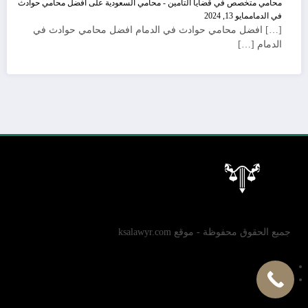
محامي متخصص في قضايا التأمين - محامي السعودية
على
افضل محامي حوادث
في الدمام
مايو 13, 2024
[…] افضل محامي حوادث في الدمام افضل محامي حوادث في
الدمام […]
جميع الحقوق محفوظة - موقع ksalawyr.com
سياسة الخصوصية
الإتصال بنا