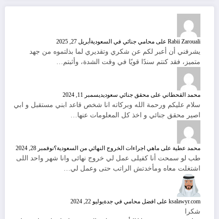
Rabii Zarouali
على
محامي جنائي في السعودية
أبريل 27, 2025
يشرفني أن أعبر لكم عن شكري وتقديري لما بذلتموه من جهد
متميز، فقد كنتم سندًا قويًا في وقت الشدة، وأثبتم…
محمد القحطاني
على
محقق جنائي سعودي
ديسمبر 11, 2024
سلام عليكم ورحمة الله وبركاته انا شخص قاعد ابني مستقبل و ابي
اصير محقق جنائي و اخذ كل المعلومات عنها…
محمد عطية
على
ماهي اجراءات الخروج النهائي من السعودية؟
نوفمبر 28, 2024
طب لو سمحت أنا كفيلى عمل لي خروج نهائى وانا شهر واحد اللى
اشتغلت معاه ومأخدتش الراتب حتى وعمل لي…
ksalawyr.com
على
افضل محامي في جدة
يوليو 22, 2024
شكرا