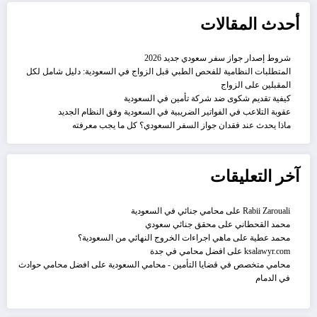
أحدث المقالات
شروط إصدار جواز سفر سعودي جديد 2026
المتطلبات النظامية للفحص الطبي قبل الزواج في السعودية: دليل شامل لكل
المقبلين على الزواج
كيفية تقديم شكوى ضد شركة تأمين في السعودية
عقوبة التلاعب في الفواتير الضريبية في السعودية وفق النظام الجديد
ماذا يحدث عند فقدان جواز السفر السعودي؟ كل ما يجب معرفته
آخر التعليقات
Rabii Zarouali
على
محامي جنائي في السعودية
محمد القحطاني
على
محقق جنائي سعودي
محمد عطية
على
ماهي اجراءات الخروج النهائي من السعودية؟
ksalawyr.com
على
افضل محامي في جدة
محامي متخصص في قضايا التأمين - محامي السعودية
على
افضل محامي حوادث
في الدمام