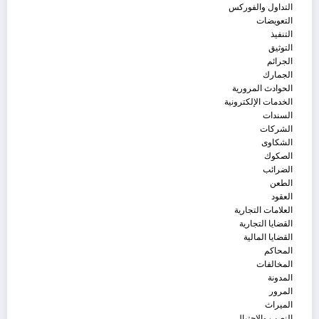
التداول والفوركس
التعويضات
التنفيذ
التوثيق
الجرائم
الجمارك
الحوادث المرورية
الخدمات الإلكترونية
السندات
الشركات
الشكاوى
الصكوك
الضرائب
الطعن
العقود
العلامات التجارية
القضايا التجارية
القضايا المالية
المحاكم
المخالفات
المدونة
المرور
الميراث
النصب والاحتيال