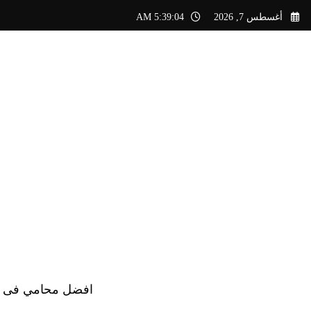
لتجاوز
أغسطس 7, 2026
5:39:05 AM
لى
لمحتوى
افضل محامي فى الس