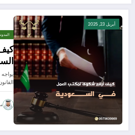
أبريل 23, 2025
المدونة
كيف
السع
يواجه 
القانو
مح